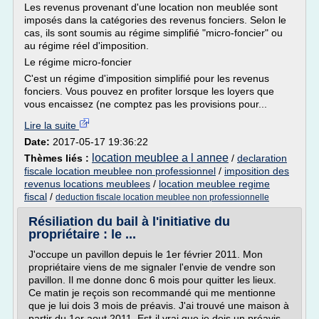
Les revenus provenant d'une location non meublée sont
imposés dans la catégories des revenus fonciers. Selon le
cas, ils sont soumis au régime simplifié "micro-foncier" ou
au régime réel d'imposition.
Le régime micro-foncier
C'est un régime d'imposition simplifié pour les revenus
fonciers. Vous pouvez en profiter lorsque les loyers que
vous encaissez (ne comptez pas les provisions pour...
Lire la suite
Date:
2017-05-17 19:36:22
location meublee a l annee
Thèmes liés :
/
declaration
fiscale location meublee non professionnel
/
imposition des
revenus locations meublees
/
location meublee regime
fiscal
/
deduction fiscale location meublee non professionnelle
Résiliation du bail à l'initiative du
propriétaire : le ...
J'occupe un pavillon depuis le 1er février 2011. Mon
propriétaire viens de me signaler l'envie de vendre son
pavillon. Il me donne donc 6 mois pour quitter les lieux.
Ce matin je reçois son recommandé qui me mentionne
que je lui dois 3 mois de préavis. J'ai trouvé une maison à
partir du 1er aout 2011. Est-il vrai que je dois un préavis