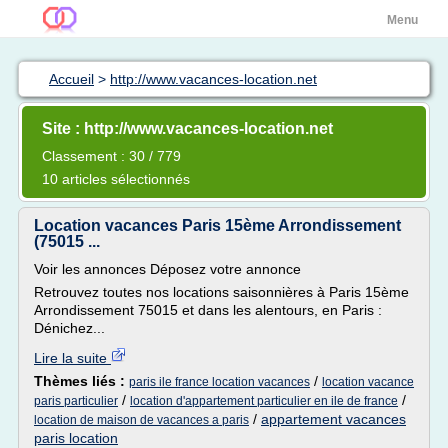
Menu
Accueil
>
http://www.vacances-location.net
Site : http://www.vacances-location.net
Classement : 30 / 779
10 articles sélectionnés
Location vacances Paris 15ème Arrondissement
(75015 ...
Voir les annonces Déposez votre annonce
Retrouvez toutes nos locations saisonnières à Paris 15ème
Arrondissement 75015 et dans les alentours, en Paris :
Dénichez...
Lire la suite
Thèmes liés :
/
paris ile france location vacances
location vacance
/
/
paris particulier
location d'appartement particulier en ile de france
/
appartement vacances
location de maison de vacances a paris
paris location