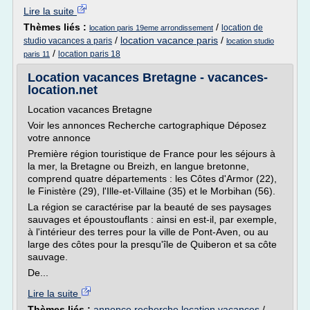
Lire la suite
Thèmes liés :
/
location de
location paris 19eme arrondissement
/
location vacance paris
/
studio vacances a paris
location studio
/
location paris 18
paris 11
Location vacances Bretagne - vacances-
location.net
Location vacances Bretagne
Voir les annonces Recherche cartographique Déposez
votre annonce
Première région touristique de France pour les séjours à
la mer, la Bretagne ou Breizh, en langue bretonne,
comprend quatre départements : les Côtes d'Armor (22),
le Finistère (29), l'Ille-et-Villaine (35) et le Morbihan (56).
La région se caractérise par la beauté de ses paysages
sauvages et époustouflants : ainsi en est-il, par exemple,
à l'intérieur des terres pour la ville de Pont-Aven, ou au
large des côtes pour la presqu'île de Quiberon et sa côte
sauvage.
De...
Lire la suite
Thèmes liés :
annonce recherche location vacances
/