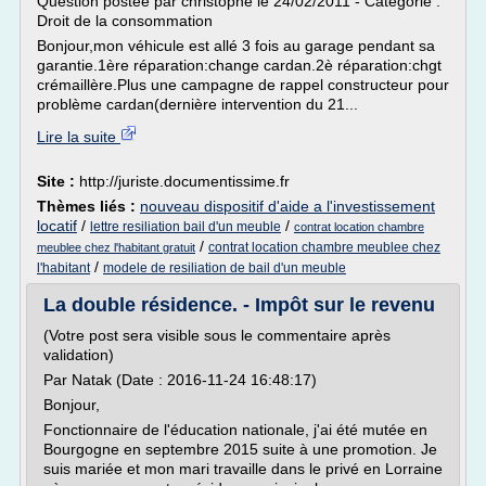
Question postée par christophe le 24/02/2011 - Catégorie :
Droit de la consommation
Bonjour,mon véhicule est allé 3 fois au garage pendant sa
garantie.1ère réparation:change cardan.2è réparation:chgt
crémaillère.Plus une campagne de rappel constructeur pour
problème cardan(dernière intervention du 21...
Lire la suite
Site :
http://juriste.documentissime.fr
Thèmes liés :
nouveau dispositif d'aide a l'investissement
locatif
/
/
lettre resiliation bail d'un meuble
contrat location chambre
/
contrat location chambre meublee chez
meublee chez l'habitant gratuit
/
l'habitant
modele de resiliation de bail d'un meuble
La double résidence. - Impôt sur le revenu
(Votre post sera visible sous le commentaire après
validation)
Par Natak (Date : 2016-11-24 16:48:17)
Bonjour,
Fonctionnaire de l'éducation nationale, j'ai été mutée en
Bourgogne en septembre 2015 suite à une promotion. Je
suis mariée et mon mari travaille dans le privé en Lorraine