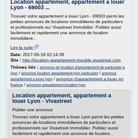
Location appartement, appartement a louer
Lyon - 69003 ...
Trouvez votre appartement a louer Lyon - 69003 parmi les
petites annonces de locations immobilieres de particuliers
et professionnels sur Vivastreet Immobilier. Publiez aussi
facilement et rapidement une annonce de location
immobiliere...
Lire la suite
Date:
2017-05-18 02:14:39
Site :
http://location-appartement-meuble.vivastreet.com
Thèmes liés :
annonce de location d'appartement de particulier a
/
/
lyon
annonce location appartement lyon particulier
annonce
/
annonce d'appartement a louer en
appartement a louer lyon
france
/
annonce appartement location lyon
Location appartement, appartement a
louer Lyon - Vivastreet
Publier une annonce
Trouvez votre appartement a louer Lyon parmi les petites
annonces de locations immobilieres de particuliers et
professionnels sur Vivastreet Immobilier. Publiez aussi
facilement et rapidement une annonce de location...