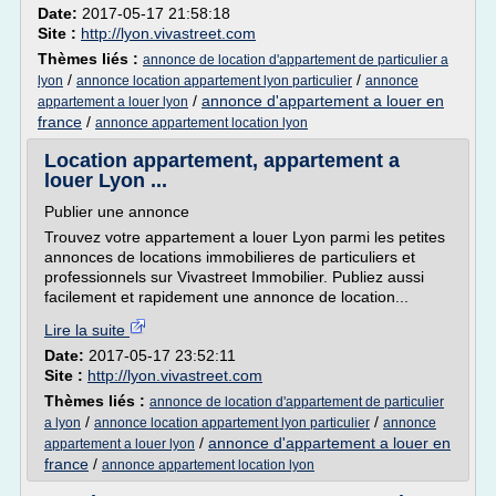
Date:
2017-05-17 21:58:18
Site :
http://lyon.vivastreet.com
Thèmes liés :
annonce de location d'appartement de particulier a
/
/
lyon
annonce location appartement lyon particulier
annonce
/
annonce d'appartement a louer en
appartement a louer lyon
france
/
annonce appartement location lyon
Location appartement, appartement a
louer Lyon ...
Publier une annonce
Trouvez votre appartement a louer Lyon parmi les petites
annonces de locations immobilieres de particuliers et
professionnels sur Vivastreet Immobilier. Publiez aussi
facilement et rapidement une annonce de location...
Lire la suite
Date:
2017-05-17 23:52:11
Site :
http://lyon.vivastreet.com
Thèmes liés :
annonce de location d'appartement de particulier
/
/
a lyon
annonce location appartement lyon particulier
annonce
/
annonce d'appartement a louer en
appartement a louer lyon
france
/
annonce appartement location lyon