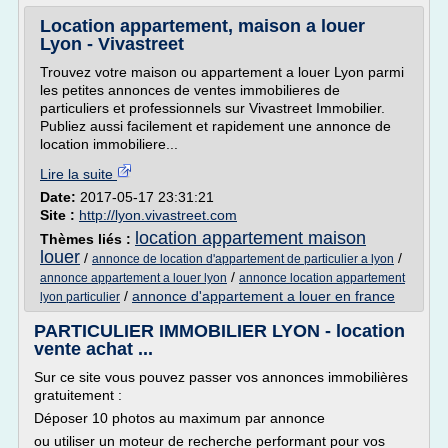
Location appartement, maison a louer
Lyon - Vivastreet
Trouvez votre maison ou appartement a louer Lyon parmi
les petites annonces de ventes immobilieres de
particuliers et professionnels sur Vivastreet Immobilier.
Publiez aussi facilement et rapidement une annonce de
location immobiliere...
Lire la suite
Date:
2017-05-17 23:31:21
Site :
http://lyon.vivastreet.com
location appartement maison
Thèmes liés :
louer
/
/
annonce de location d'appartement de particulier a lyon
/
annonce appartement a louer lyon
annonce location appartement
/
annonce d'appartement a louer en france
lyon particulier
PARTICULIER IMMOBILIER LYON - location
vente achat ...
Sur ce site vous pouvez passer vos annonces immobilières
gratuitement :
Déposer 10 photos au maximum par annonce
ou utiliser un moteur de recherche performant pour vos