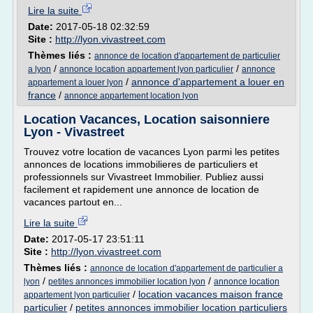
Lire la suite
Date:
2017-05-18 02:32:59
Site :
http://lyon.vivastreet.com
Thèmes liés :
annonce de location d'appartement de particulier
/
/
a lyon
annonce location appartement lyon particulier
annonce
/
annonce d'appartement a louer en
appartement a louer lyon
france
/
annonce appartement location lyon
Location Vacances, Location saisonniere
Lyon - Vivastreet
Trouvez votre location de vacances Lyon parmi les petites
annonces de locations immobilieres de particuliers et
professionnels sur Vivastreet Immobilier. Publiez aussi
facilement et rapidement une annonce de location de
vacances partout en...
Lire la suite
Date:
2017-05-17 23:51:11
Site :
http://lyon.vivastreet.com
Thèmes liés :
annonce de location d'appartement de particulier a
/
/
lyon
petites annonces immobilier location lyon
annonce location
/
location vacances maison france
appartement lyon particulier
particulier
/
petites annonces immobilier location particuliers