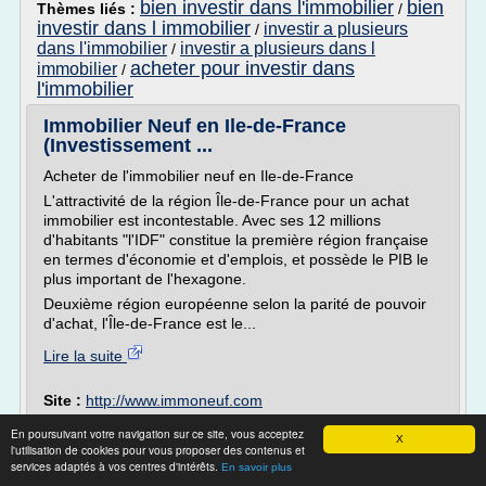
bien investir dans l'immobilier
bien
Thèmes liés :
/
investir dans l immobilier
investir a plusieurs
/
dans l'immobilier
investir a plusieurs dans l
/
acheter pour investir dans
immobilier
/
l'immobilier
Immobilier Neuf en Ile-de-France
(Investissement ...
Acheter de l'immobilier neuf en Ile-de-France
L'attractivité de la région Île-de-France pour un achat
immobilier est incontestable. Avec ses 12 millions
d'habitants "l'IDF" constitue la première région française
en termes d'économie et d'emplois, et possède le PIB le
plus important de l'hexagone.
Deuxième région européenne selon la parité de pouvoir
d'achat, l'Île-de-France est le...
Lire la suite
Site :
http://www.immoneuf.com
Thèmes liés :
achat immobilier pour location neuf ou
En poursuivant votre navigation sur ce site, vous acceptez
X
ancien
/
investissement immobilier locatif neuf ou ancien
/
l'utilisation de cookies pour vous proposer des contenus et
premier achat immobilier investissement locatif
/
services adaptés à vos centres d'intérêts.
En savoir plus
immobilier l achat et les offres de location
/
achat