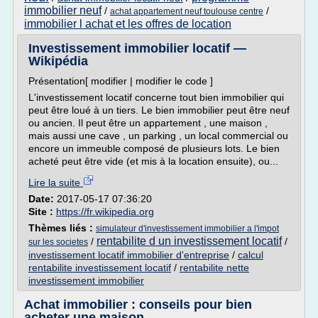
immobilier neuf
/
/
achat appartement neuf toulouse centre
immobilier l achat et les offres de location
Investissement immobilier locatif —
Wikipédia
Présentation[ modifier | modifier le code ]
L'investissement locatif concerne tout bien immobilier qui
peut être loué à un tiers. Le bien immobilier peut être neuf
ou ancien. Il peut être un appartement , une maison ,
mais aussi une cave , un parking , un local commercial ou
encore un immeuble composé de plusieurs lots. Le bien
acheté peut être vide (et mis à la location ensuite), ou...
Lire la suite
Date:
2017-05-17 07:36:20
Site :
https://fr.wikipedia.org
Thèmes liés :
simulateur d'investissement immobilier a l'impot
rentabilite d un investissement locatif
/
/
sur les societes
investissement locatif immobilier d'entreprise
/
calcul
rentabilite investissement locatif
/
rentabilite nette
investissement immobilier
Achat immobilier : conseils pour bien
acheter une maison