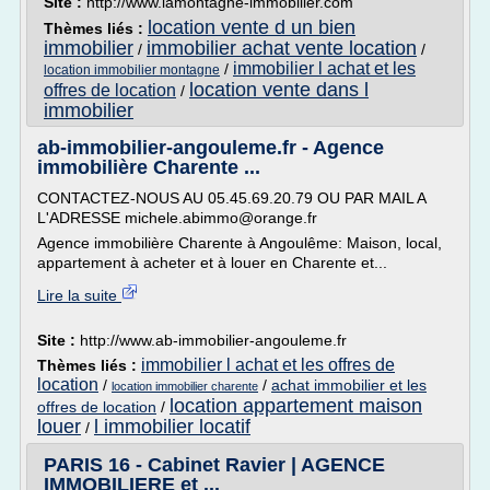
Site :
http://www.lamontagne-immobilier.com
location vente d un bien
Thèmes liés :
immobilier
immobilier achat vente location
/
/
immobilier l achat et les
/
location immobilier montagne
location vente dans l
offres de location
/
immobilier
ab-immobilier-angouleme.fr - Agence
immobilière Charente ...
CONTACTEZ-NOUS AU 05.45.69.20.79 OU PAR MAIL A
L'ADRESSE michele.abimmo@orange.fr
Agence immobilière Charente à Angoulême: Maison, local,
appartement à acheter et à louer en Charente et...
Lire la suite
Site :
http://www.ab-immobilier-angouleme.fr
immobilier l achat et les offres de
Thèmes liés :
location
/
/
achat immobilier et les
location immobilier charente
location appartement maison
offres de location
/
louer
l immobilier locatif
/
PARIS 16 - Cabinet Ravier | AGENCE
IMMOBILIERE et ...