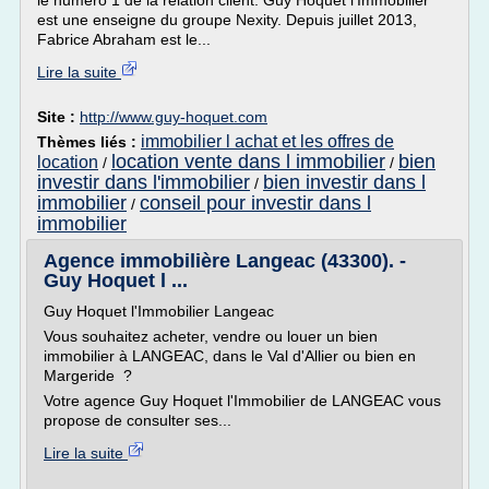
le numéro 1 de la relation client. Guy Hoquet l'Immobilier
est une enseigne du groupe Nexity. Depuis juillet 2013,
Fabrice Abraham est le...
Lire la suite
Site :
http://www.guy-hoquet.com
immobilier l achat et les offres de
Thèmes liés :
location vente dans l immobilier
bien
location
/
/
investir dans l'immobilier
bien investir dans l
/
immobilier
conseil pour investir dans l
/
immobilier
Agence immobilière Langeac (43300). -
Guy Hoquet l ...
Guy Hoquet l'Immobilier Langeac
Vous souhaitez acheter, vendre ou louer un bien
immobilier à LANGEAC, dans le Val d'Allier ou bien en
Margeride ?
Votre agence Guy Hoquet l'Immobilier de LANGEAC vous
propose de consulter ses...
Lire la suite