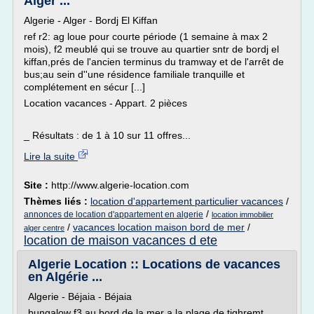
Alger ...
Algerie - Alger - Bordj El Kiffan
ref r2: ag loue pour courte période (1 semaine à max 2
mois), f2 meublé qui se trouve au quartier sntr de bordj el
kiffan,prés de l'ancien terminus du tramway et de l'arrêt de
bus;au sein d''une résidence familiale tranquille et
complétement en sécur [...]
Location vacances - Appart. 2 pièces
_ Résultats : de 1 à 10 sur 11 offres...
Lire la suite
Site :
http://www.algerie-location.com
Thèmes liés :
location d'appartement particulier vacances
/
/
annonces de location d'appartement en algerie
location immobilier
/
vacances location maison bord de mer
/
alger centre
location de maison vacances d ete
Algerie Location :: Locations de vacances
en Algérie ...
Algerie - Béjaia - Béjaia
bungalow f3 au bord de la mer a la plage de tighremt,