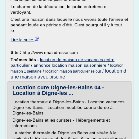
Le charme de la décoration, le jardin entretenu et
verdoyant.
C'est une maison dans laquelle nous vivons toute l'année et
pendant louée en période d'été. C'est pourquoi il y à tout
le...
Lire la suite
Site :
http://www.onaladresse.com
Thèmes liés :
location de maison de vacances entre
particulier
/
annonce location maison saisonniere
/
location
location d
/
/
maison 1 semaine
location maison particulier sejour
une maison avec piscine
Location cure Digne-les-Bains 04 -
Location à Digne-les ...
Location thermale à Digne-les-Bains - Location vacances
Digne-les-Bains - Location meublée courte durée à
Digne-les-Bains
Digne-les-Bains et les curistes - Hébergements et
informations
La station thermale de Digne les Bains est située à la
limite de la Provence et des Alpes. Avec un ensoleillement