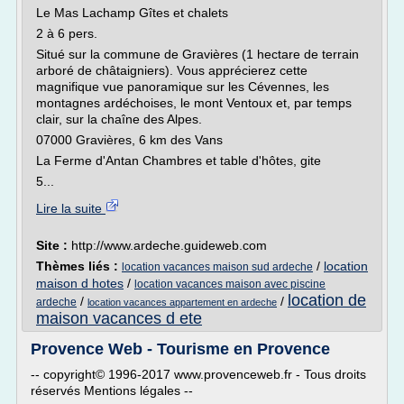
Le Mas Lachamp Gîtes et chalets
2 à 6 pers.
Situé sur la commune de Gravières (1 hectare de terrain
arboré de châtaigniers). Vous apprécierez cette
magnifique vue panoramique sur les Cévennes, les
montagnes ardéchoises, le mont Ventoux et, par temps
clair, sur la chaîne des Alpes.
07000 Gravières, 6 km des Vans
La Ferme d'Antan Chambres et table d'hôtes, gite
5...
Lire la suite
Site :
http://www.ardeche.guideweb.com
Thèmes liés :
/
location
location vacances maison sud ardeche
maison d hotes
/
location vacances maison avec piscine
location de
/
/
ardeche
location vacances appartement en ardeche
maison vacances d ete
Provence Web - Tourisme en Provence
-- copyright© 1996-2017 www.provenceweb.fr - Tous droits
réservés Mentions légales --