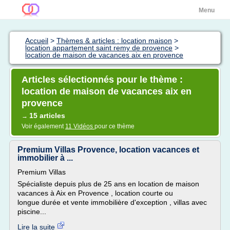
Menu
Accueil
>
Thèmes & articles : location maison
>
location appartement saint remy de provence
>
location de maison de vacances aix en provence
Articles sélectionnés pour le thème :
location de maison de vacances aix en
provence
15 articles
→
Voir également
11 Vidéos
pour ce thème
Premium Villas Provence, location vacances et
immobilier à ...
Premium Villas
Spécialiste depuis plus de 25 ans en location de maison
vacances à Aix en Provence , location courte ou
longue durée et vente immobilière d'exception , villas avec
piscine...
Lire la suite