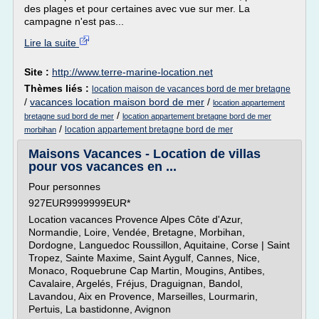
des plages et pour certaines avec vue sur mer. La
campagne n'est pas...
Lire la suite
Site :
http://www.terre-marine-location.net
Thèmes liés :
location maison de vacances bord de mer bretagne
/
vacances location maison bord de mer
/
location appartement
/
bretagne sud bord de mer
location appartement bretagne bord de mer
/
location appartement bretagne bord de mer
morbihan
Maisons Vacances - Location de villas
pour vos vacances en ...
Pour personnes
927EUR9999999EUR*
Location vacances Provence Alpes Côte d'Azur,
Normandie, Loire, Vendée, Bretagne, Morbihan,
Dordogne, Languedoc Roussillon, Aquitaine, Corse | Saint
Tropez, Sainte Maxime, Saint Aygulf, Cannes, Nice,
Monaco, Roquebrune Cap Martin, Mougins, Antibes,
Cavalaire, Argelés, Fréjus, Draguignan, Bandol,
Lavandou, Aix en Provence, Marseilles, Lourmarin,
Pertuis, La bastidonne, Avignon