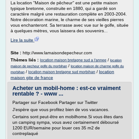
La location "Maison de pêcheur" est une petite maison
typique bretonne, construite en 1880, qui a gardé son
caractère malgré une restauration complète en 2003-2004.
Notre décoration marine, le charme de ses vieilles pierres
vous enchanteront. Sa terrasse avec vue sur le golfe, située
à quelques mètres, vous laissera des souvenirs...
Lire la suite
Site :
http://www.lamaisondepecheur.com
Thèmes liés :
/
location maison bretagne sud a l'annee
location
/
maison de pecheur golfe du morbihan
location maison de charme golfe du
/
/
location
location maison bretagne sud morbihan
morbihan
maison gite de france
Acheter un mobil-home : est-ce vraiment
rentable ? - www ...
Partager sur Facebook Partager sur Twitter
J'espère que vous profitez bien de vos vacances.
Certains sont peut-être en mobilhome.Si vous êtes dans
un camping sympa, vous avez certainement déboursé
1200 EUR/semaine pour louer ces 35 m2 de
contreplaqué