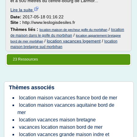
et à 500 mètres du centre-bourg de Larmor...
Lire la suite
Date:
2017-05-18 01:16:22
Site :
http://www.leslogisdesiles.fr
Thèmes liés :
/
location
location maison de pecheur golfe du morbihan
/
de maison dans le golfe du morbihan
location appartement bretagne
/
location vacances logement
/
location
bord de mer morbihan
maison bretagne sud morbihan
23 Ressources
Thèmes associés
location maison vacances france bord de mer
location maison vacances aquitaine bord de
mer
location vacances maison bretagne
vacances location maison bord de mer
location vacances grande maison indre et