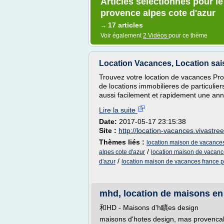
Articles sélectionnés pour l
provence alpes cote d'azur
17 articles
→
Voir également
2 Vidéos
pour ce thème
Location Vacances, Location sai
Trouvez votre location de vacances Pr
de locations immobilieres de particulier
aussi facilement et rapidement une ann
Lire la suite
Date:
2017-05-17 23:15:38
Site :
http://location-vacances.vivastre
Thèmes liés :
location maison de vacances
/
alpes cote d'azur
location maison de vacanc
/
d'azur
location maison de vacances france 
mhd, location de maisons en
和HD - Maisons d'h矌es design
maisons d'hotes design, mas provenca