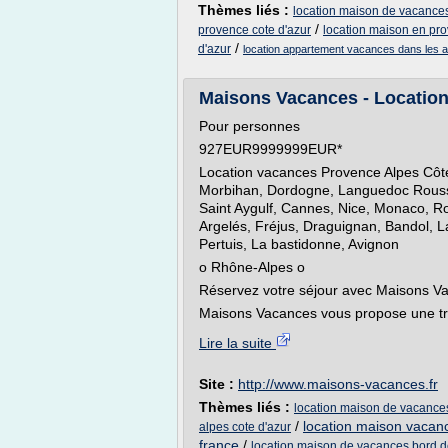
Thèmes liés :
location maison de vacances
/
provence cote d'azur
location maison en pro
/
d'azur
location appartement vacances dans les a
Maisons Vacances - Location 
Pour personnes
927EUR9999999EUR*
Location vacances Provence Alpes Côte
Morbihan, Dordogne, Languedoc Roussil
Saint Aygulf, Cannes, Nice, Monaco, R
Argelés, Fréjus, Draguignan, Bandol, L
Pertuis, La bastidonne, Avignon
o Rhône-Alpes o
Réservez votre séjour avec Maisons V
Maisons Vacances vous propose une trè
Lire la suite
Site :
http://www.maisons-vacances.fr
Thèmes liés :
location maison de vacance
/
location maison vacan
alpes cote d'azur
france
/
location maison de vacances bord 