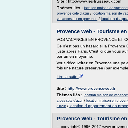
Site :
http://www.les4ruisseaux.com
Thèmes liés :
location maison de vacances
/
provence cote d'azur
location maison de va
/
location d app
vacances aix en provence
Provence Web - Tourisme en
VOS VACANCES EN PROVENCE ET C
Ce n'est pas un hasard si la Provence C
juste après Paris. C'est ici que vous au
par an en moyenne.
Vous découvrirez en Provence une palet
fois une nature préservée (par exemple 
Lire la suite
Site :
http://www.provenceweb.fr
Thèmes liés :
location maison de vacances
/
alpes cote d'azur
location maison en provenc
/
location d appartement en prov
d'azur
Provence Web - Tourisme en
-- copyright© 1996-2017 www.provencewe