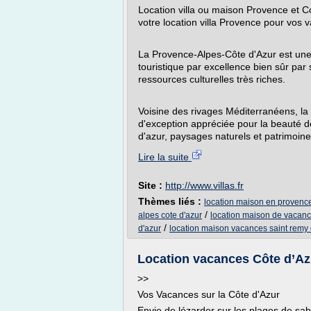
Location villa ou maison Provence et Co
votre location villa Provence pour vos 
La Provence-Alpes-Côte d'Azur est une 
touristique par excellence bien sûr par
ressources culturelles très riches.
Voisine des rivages Méditerranéens, la
d'exception appréciée pour la beauté de
d'azur, paysages naturels et patrimoine
Lire la suite
Site :
http://www.villas.fr
Thèmes liés :
location maison en provence
/
alpes cote d'azur
location maison de vacanc
/
d'azur
location maison vacances saint remy
Location vacances Côte d’Az
>>
Vos Vacances sur la Côte d'Azur
Envie de lézarder sur les plages de sable