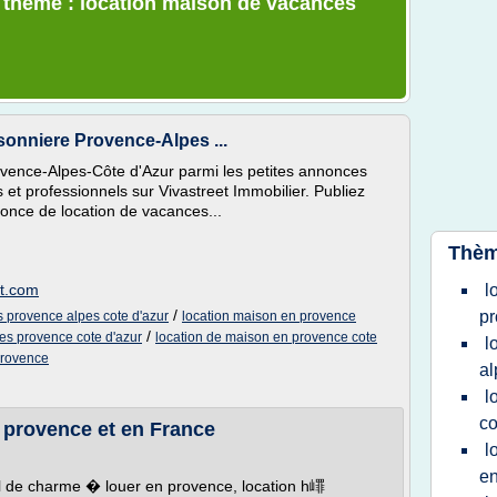
e thème : location maison de vacances
sonniere Provence-Alpes ...
ovence-Alpes-Côte d'Azur parmi les petites annonces
s et professionnels sur Vivastreet Immobilier. Publiez
once de location de vacances...
Thèm
et.com
l
/
pr
 provence alpes cote d'azur
location maison en provence
/
es provence cote d'azur
location de maison en provence cote
l
provence
al
l
co
 provence et en France
l
en
l de charme � louer en provence, location h嶵