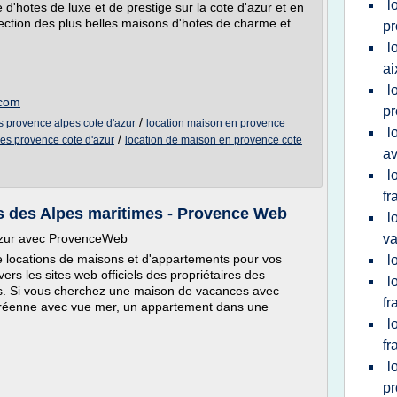
l
'hotes de luxe et de prestige sur la cote d'azur et en
ction des plus belles maisons d'hotes de charme et
p
l
ai
l
.com
p
/
 provence alpes cote d'azur
location maison en provence
l
/
es provence cote d'azur
location de maison en provence cote
av
l
fr
 des Alpes maritimes - Provence Web
l
'Azur avec ProvenceWeb
v
 locations de maisons et d'appartements pour vos
l
ers les sites web officiels des propriétaires des
l
s. Si vous cherchez une maison de vacances avec
fr
azuréenne avec vue mer, un appartement dans une
l
fr
l
p