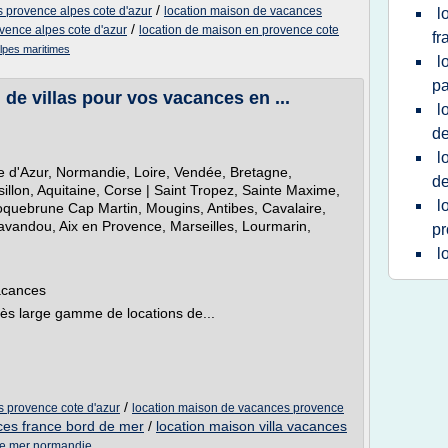
/
 provence alpes cote d'azur
location maison de vacances
l
/
vence alpes cote d'azur
location de maison en provence cote
fr
lpes maritimes
l
pa
de villas pour vos vacances en ...
l
de
l
 d'Azur, Normandie, Loire, Vendée, Bretagne,
d
lon, Aquitaine, Corse | Saint Tropez, Sainte Maxime,
l
oquebrune Cap Martin, Mougins, Antibes, Cavalaire,
avandou, Aix en Provence, Marseilles, Lourmarin,
pr
l
acances
s large gamme de locations de...
/
s provence cote d'azur
location maison de vacances provence
ces france bord de mer
/
location maison villa vacances
de mer normandie