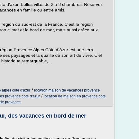
te d'azur. Belles villas de 2 à 8 chambres. Réservez
vacances en famille ou entre amis.
région du sud-est de la France. C'est la région
 son climat et le bord de mer, mais aussi grâce aux
 région Provence Alpes Côte d'Azur est une terre
 ses paysages et la qualité de son art de vivre. Ciel
 historique remarquable,...
/
 alpes cote d'azur
location maison de vacances provence
/
es provence cote d'azur
location de maison en provence cote
 de provence
ur, des vacances en bord de mer
 fin, de visiter les petits villages de Provence ou