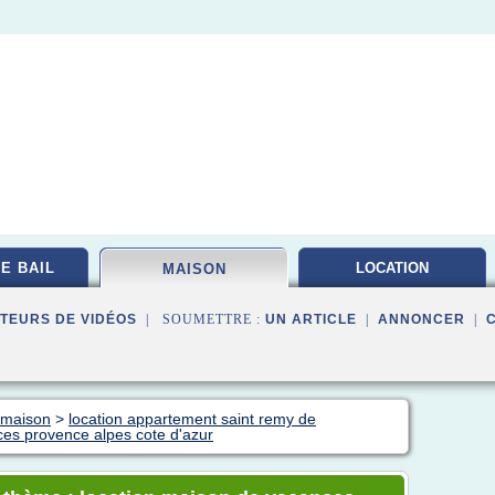
E BAIL
LOCATION
MAISON
INVESTISSEMENT
TEURS DE VIDÉOS
| SOUMETTRE :
UN ARTICLE
|
ANNONCER
|
n maison
>
location appartement saint remy de
ces provence alpes cote d'azur