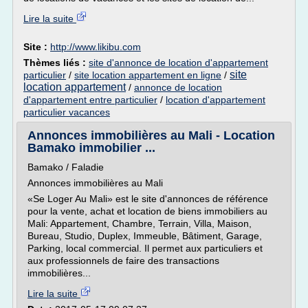
Lire la suite
Site :
http://www.likibu.com
Thèmes liés :
site d'annonce de location d'appartement
site
particulier
/
site location appartement en ligne
/
location appartement
/
annonce de location
d'appartement entre particulier
/
location d'appartement
particulier vacances
Annonces immobilières au Mali - Location
Bamako immobilier ...
Bamako / Faladie
Annonces immobilières au Mali
«Se Loger Au Mali» est le site d'annonces de référence
pour la vente, achat et location de biens immobiliers au
Mali: Appartement, Chambre, Terrain, Villa, Maison,
Bureau, Studio, Duplex, Immeuble, Bâtiment, Garage,
Parking, local commercial. Il permet aux particuliers et
aux professionnels de faire des transactions
immobilières...
Lire la suite