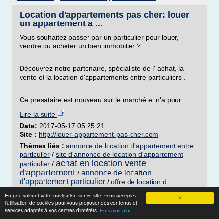
Location d'appartements pas cher: louer
un appartement a ...
Vous souhaitez passer par un particulier pour louer,
vendre ou acheter un bien immobilier ?
Découvrez notre partenaire, spécialiste de l' achat, la
vente et la location d'appartements entre particuliers .
Ce presataire est nouveau sur le marché et n'a pour...
Lire la suite
Date:
2017-05-17 05:25:21
Site :
http://louer-appartement-pas-cher.com
Thèmes liés :
annonce de location d'appartement entre
particulier
/
site d'annonce de location d'appartement
achat en location vente
particulier
/
d'appartement
annonce de location
/
d'appartement particulier
/
offre de location d
appartement de particulier
En poursuivant votre navigation sur ce site, vous acceptez
X
l'utilisation de cookies pour vous proposer des contenus et
Location vacances en Guadeloupe
services adaptés à vos centres d'intérêts.
En savoir plus
Martinique Saint-Martin La ...