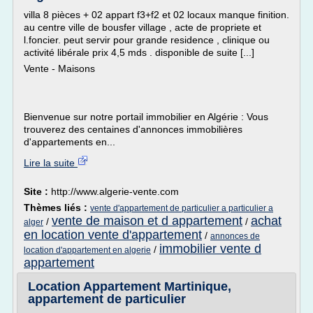
villa 8 pièces + 02 appart f3+f2 et 02 locaux manque finition.
au centre ville de bousfer village , acte de propriete et
l.foncier. peut servir pour grande residence , clinique ou
activité libérale prix 4,5 mds . disponible de suite [...]
Vente - Maisons
Bienvenue sur notre portail immobilier en Algérie : Vous
trouverez des centaines d'annonces immobilières
d'appartements en...
Lire la suite
Site :
http://www.algerie-vente.com
Thèmes liés :
vente d'appartement de particulier a particulier a
vente de maison et d appartement
achat
/
/
alger
en location vente d'appartement
/
annonces de
immobilier vente d
/
location d'appartement en algerie
appartement
Location Appartement Martinique,
appartement de particulier