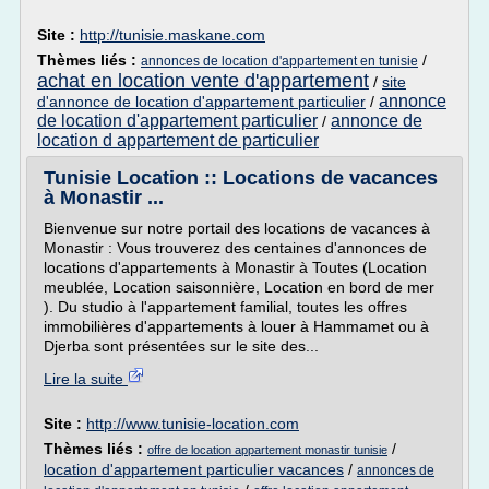
Site :
http://tunisie.maskane.com
Thèmes liés :
/
annonces de location d'appartement en tunisie
achat en location vente d'appartement
/
site
annonce
d'annonce de location d'appartement particulier
/
de location d'appartement particulier
annonce de
/
location d appartement de particulier
Tunisie Location :: Locations de vacances
à Monastir ...
Bienvenue sur notre portail des locations de vacances à
Monastir : Vous trouverez des centaines d'annonces de
locations d'appartements à Monastir à Toutes (Location
meublée, Location saisonnière, Location en bord de mer
). Du studio à l'appartement familial, toutes les offres
immobilières d'appartements à louer à Hammamet ou à
Djerba sont présentées sur le site des...
Lire la suite
Site :
http://www.tunisie-location.com
Thèmes liés :
/
offre de location appartement monastir tunisie
location d'appartement particulier vacances
/
annonces de