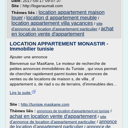
Date:
2017-05-17 09:07:37
Site :
http://logeraumali.com
location appartement maison
Thèmes liés :
louer
location d appartement meuble
/
/
location appartement villa vacances
/
site
achat
d'annonce de location d'appartement particulier
/
en location vente d'appartement
LOCATION APPARTEMENT MONASTIR -
Immobilier tunisie
Ajouter une annonce
Bienvenue sur MasKane, Le moteur de recherche de
petites annonces immobilières du Tunisie , qui vous permet
de chercher rapidement parmi toutes les annonces de
ventes ou de locations de maison s, de villa , d'
appartement s, de riad s ou de terrains, d'immeubles des...
Lire la suite
Site :
http://tunisie.maskane.com
Thèmes liés :
/
annonces de location d'appartement en tunisie
achat en location vente d'appartement
/
site
annonce
d'annonce de location d'appartement particulier
/
de location d'appartement particulier
annonce de
/