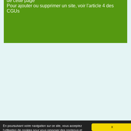
de cette page
Pour ajouter ou supprimer un site, voir l'article 4 des
CGUs
En poursuivant votre navigation sur ce site, vous acceptez
X
l'utilisation de cookies pour vous proposer des contenus et