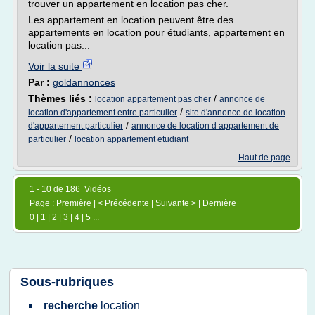
trouver un appartement en location pas cher.
Les appartement en location peuvent être des
appartements en location pour étudiants, appartement en
location pas...
Voir la suite
Par :
goldannonces
Thèmes liés :
/
location appartement pas cher
annonce de
/
location d'appartement entre particulier
site d'annonce de location
/
d'appartement particulier
annonce de location d appartement de
/
particulier
location appartement etudiant
Haut de page
1 - 10 de 186 Vidéos
Page : Première | < Précédente |
Suivante
> |
Dernière
0
|
1
|
2
|
3
|
4
|
5
...
Sous-rubriques
recherche
location