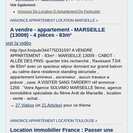
Voir également
:
Annonce De Location D Appartement De Particulier
ANNONCE APPARTEMENT LOCATION MARSEILLE »
A vendre - appartement - MARSEILLE
(13009) - 4 pièces - 83m²
voir la vidéo
http://pvt.fm/pub/344775D31597 A VENDRE
APPARTEMENT - 83m² - MARSEILLE 13009 - CABOT -
ALLÉE DES PINS- quartier très recherché , Ravissant T3/4
de 83m² avec un spacieux séjour donnant sur grand balcon
, au calme dans résidence standing sécurisée ,
appartement lumineux , ascenseur , aucun travaux a
prévoir , cave. A VISITER SANS TARDER!!! réf annonce :
1266 . 'Votre Agence SOLVIMO MARSEILLE 9ème, agence
immobilière spécialiste du 9ème Ardt de Marseille , location
- vente - achat...
→
27 Vidéos
(et
21 Articles
) pour ce thème
ANNONCE APPARTEMENT LOCATION TOULOUSE »
Location immobilier France : Passer une