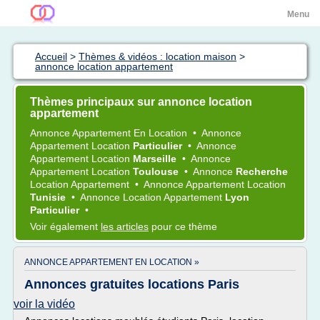
Menu
Accueil
>
Thèmes & vidéos : location maison
>
annonce location appartement
Thèmes principaux sur annonce location
appartement
Annonce Appartement
En
Location
•
Annonce
Appartement Location
Particulier
•
Annonce
Appartement Location
Marseille
•
Annonce
Appartement Location
Toulouse
•
Annonce
Recherche
Location Appartement
•
Annonce Appartement Location
Tunisie
•
Annonce Location Appartement
Lyon
Particulier
•
Voir également
les articles
pour ce thème
ANNONCE APPARTEMENT EN LOCATION »
Annonces gratuites locations Paris
voir la vidéo