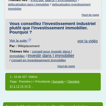
Thèmes liés :
/
/
defiscalisation dans l immobilier
defiscalisation investissement
immobilier
Haut de page
Vous conseillez l'investissement industriel
plutôt que l'investissement immobilier.
Pourquoi ?
Voir la suite
voir la vidéo
Par :
Wikiplacement
Thèmes liés :
conseil pour investir dans l
investir dans l immobilier
immobilier
/
/
conseil en investissement immobilier
Haut de page
1 - 10 de 427 Vidéos
Page : Première | < Précédente |
Suivante
> |
Dernière
0
|
1
|
2
|
3
|
4
|
5
...