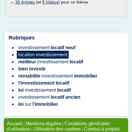
→
30 Articles
(et
9 Vidéos
) pour ce thème
Rubriques
investissement
locatif neuf
location investissement
meilleur
investissement
locatif
bien investir
rentabilite
investissement
immobilier
l'investissement locatif
loi
investissement
locatif
investissement
locatif ancien
loi
sur
l'immobilier
Accueil
|
Mentions légales
|
Conditions générales
d'utilisation
|
Utilisation des cookies
|
Contact à propos