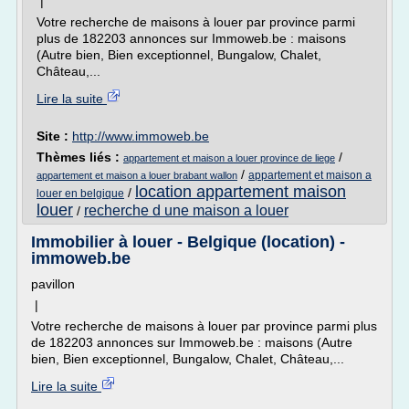
|
Votre recherche de maisons à louer par province parmi
plus de 182203 annonces sur Immoweb.be : maisons
(Autre bien, Bien exceptionnel, Bungalow, Chalet,
Château,...
Lire la suite
Site :
http://www.immoweb.be
Thèmes liés :
/
appartement et maison a louer province de liege
/
appartement et maison a
appartement et maison a louer brabant wallon
location appartement maison
/
louer en belgique
louer
recherche d une maison a louer
/
Immobilier à louer - Belgique (location) -
immoweb.be
pavillon
|
Votre recherche de maisons à louer par province parmi plus
de 182203 annonces sur Immoweb.be : maisons (Autre
bien, Bien exceptionnel, Bungalow, Chalet, Château,...
Lire la suite