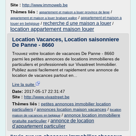
Site :
http://www.immoweb.be
Thèmes liés :
/
appartement et maison a louer province de liege
/
appartement et maison a
appartement et maison a louer brabant wallon
recherche d une maison a louer
/
/
louer en belgique
location appartement maison louer
Location Vacances, Location saisonniere
De Panne - 8660
Trouvez votre location de vacances De Panne - 8660
parmi les petites annonces de locations immobilieres de
particuliers et professionnels sur Vivastreet Immobilier.
Publiez aussi facilement et rapidement une annonce de
location de vacances partout en...
Lire la suite
Date:
2017-05-17 22:31:47
Site :
http://www.vivastreet.be
Thèmes liés :
petites annonces immobilier location
particuliers
/
annonces location maison vacances
/
location
/
annonce location immobiliere
maison de vacances en belgique
annonce de location
gratuite particulier
/
d'appartement particulier