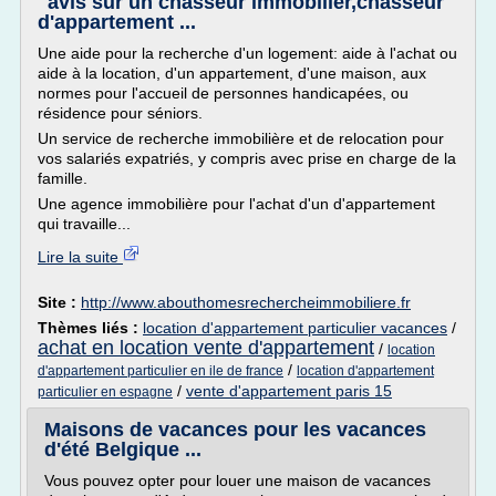
"avis sur un chasseur immobilier,chasseur
d'appartement ...
Une aide pour la recherche d'un logement: aide à l'achat ou
aide à la location, d'un appartement, d'une maison, aux
normes pour l'accueil de personnes handicapées, ou
résidence pour séniors.
Un service de recherche immobilière et de relocation pour
vos salariés expatriés, y compris avec prise en charge de la
famille.
Une agence immobilière pour l'achat d'un d'appartement
qui travaille...
Lire la suite
Site :
http://www.abouthomesrechercheimmobiliere.fr
Thèmes liés :
location d'appartement particulier vacances
/
achat en location vente d'appartement
/
location
/
d'appartement particulier en ile de france
location d'appartement
/
vente d'appartement paris 15
particulier en espagne
Maisons de vacances pour les vacances
d'été Belgique ...
Vous pouvez opter pour louer une maison de vacances