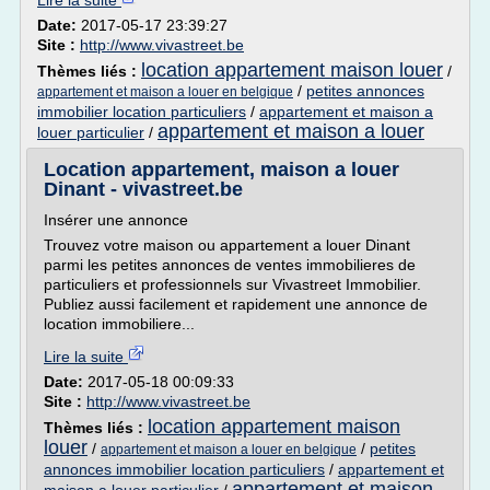
Lire la suite
Date:
2017-05-17 23:39:27
Site :
http://www.vivastreet.be
location appartement maison louer
Thèmes liés :
/
/
petites annonces
appartement et maison a louer en belgique
immobilier location particuliers
/
appartement et maison a
appartement et maison a louer
louer particulier
/
Location appartement, maison a louer
Dinant - vivastreet.be
Insérer une annonce
Trouvez votre maison ou appartement a louer Dinant
parmi les petites annonces de ventes immobilieres de
particuliers et professionnels sur Vivastreet Immobilier.
Publiez aussi facilement et rapidement une annonce de
location immobiliere...
Lire la suite
Date:
2017-05-18 00:09:33
Site :
http://www.vivastreet.be
location appartement maison
Thèmes liés :
louer
/
/
petites
appartement et maison a louer en belgique
annonces immobilier location particuliers
/
appartement et
appartement et maison