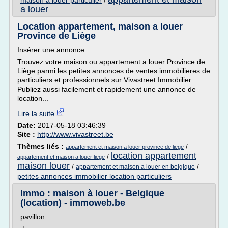
maison a louer particulier
/
a louer
Location appartement, maison a louer
Province de Liège
Insérer une annonce
Trouvez votre maison ou appartement a louer Province de
Liège parmi les petites annonces de ventes immobilieres de
particuliers et professionnels sur Vivastreet Immobilier.
Publiez aussi facilement et rapidement une annonce de
location...
Lire la suite
Date:
2017-05-18 03:46:39
Site :
http://www.vivastreet.be
Thèmes liés :
/
appartement et maison a louer province de liege
location appartement
/
appartement et maison a louer liege
maison louer
/
/
appartement et maison a louer en belgique
petites annonces immobilier location particuliers
Immo : maison à louer - Belgique
(location) - immoweb.be
pavillon