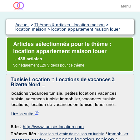
Menu
Accueil
>
Thèmes & articles : location maison
>
location maison
>
location appartement maison louer
Articles sélectionnés pour le thème :
location appartement maison louer
438 articles
→
Voir également
129 Vidéos
pour ce thème
Tunisie Location :: Locations de vacances à
Bizerte Nord ...
locations vacances tunisie, petites locations vacances
tunisie, vacances tunisie immobilier, vacances tunisie
locations, location de vacances en tunisie, louer une...
Lire la suite
Site :
http://www.tunisie-location.com
Thèmes liés :
/
immobilier
location et vente de maison en tunisie
vacances location maison