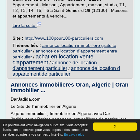
Appartement - Maison ; Appartement, maison, studio, T1,
T2, T3, T4, T5, T6 à Saint-Geniez-d'Olt (12130) ; Maisons
et appartements à vendre...
Lire la suite
Site :
http://www.100pour100-particuliers.com
Thèmes liés :
annonce location immobiliere gratuite
particulier
/
annonce de location d'appartement entre
achat en location vente
particulier
/
d'appartement
annonce de location
/
d'appartement particulier
annonce de location d
/
appartement de particulier
Annonces immobilieres Oran, Algerie | Oran
immobilier ...
DarJadida.com
Le Site de l' immobilier en Algerie
Algerie immobilier , Immobilier en Algerie avec Dar
Jadida.com : Petites annonces immobilières de particuliers
et d'agences immobilieres, immobilier.dz, immobilier-dz
En poursuivant votre navigation sur ce site, vous acceptez
X
l'utilisation de cookies pour vous proposer des contenus et
Algerie Immobilier - des maisons, Appartement, à vendre
services adaptés à vos centres d'intérêts.
En savoir plus
dans l Algerie : nombreuses...