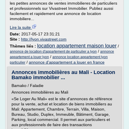
les petites annonces de ventes immobilieres de particuliers
et professionnels sur Vivastreet Immobilier. Publiez aussi
facilement et rapidement une annonce de location
immobiliere...
Lire la suite
Date:
2017-05-17 23:31:21
Site :
http://lyon.vivastreet.com
location appartement maison louer
Thèmes liés :
/
/
annonce de location d'appartement de particulier a lyon
annonce
/
appartement a louer lyon
annonce location appartement lyon
/
annonce d'appartement a louer en france
particulier
Annonces immobilières au Mali - Location
Bamako immobilier ...
Bamako / Faladie
Annonces immobilières au Mali
«Se Loger Au Mali» est le site d'annonces de référence
pour la vente, achat et location de biens immobiliers au
Mali: Appartement, Chambre, Terrain, Villa, Maison,
Bureau, Studio, Duplex, Immeuble, Bâtiment, Garage,
Parking, local commercial. Il permet aux particuliers et
aux professionnels de faire des transactions