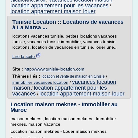
vacances location
/
/
location appartement pour les vacances
/
location appartement maison louer
Tunisie Location :: Locations de vacances
à La Marsa ...
locations vacances tunisie, petites locations vacances
tunisie, vacances tunisie immobilier, vacances tunisie
locations, location de vacances en tunisie, louer une...
Lire la suite
Site :
http://www.tunisie-location.com
Thèmes liés :
/
location et vente de maison en tunisie
vacances location
immobilier vacances location
/
maison
location appartement pour les
/
vacances
location appartement maison louer
/
Location maison meknes - Immobilier au
Maroc
maison meknes , location maison meknes , Immobilier
meknes, maison Vacance
Location maison meknes - Louer maison meknes