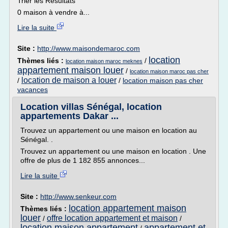
Trier les Résultats
0 maison à vendre à...
Lire la suite
Site :
http://www.maisondemaroc.com
location
Thèmes liés :
/
location maison maroc meknes
appartement maison louer
/
location maison maroc pas cher
location de maison a louer
/
/
location maison pas cher
vacances
Location villas Sénégal, location
appartements Dakar ...
Trouvez un appartement ou une maison en location au
Sénégal. .
Trouvez un appartement ou une maison en location . Une
offre de plus de 1 182 855 annonces...
Lire la suite
Site :
http://www.senkeur.com
location appartement maison
Thèmes liés :
louer
offre location appartement et maison
/
/
location maison appartement
appartement et