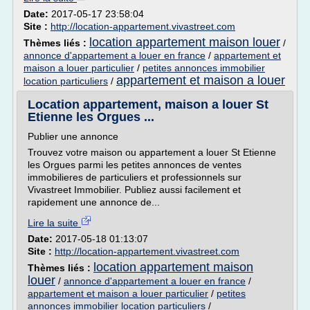
Date:
2017-05-17 23:58:04
Site :
http://location-appartement.vivastreet.com
location appartement maison louer
Thèmes liés :
/
annonce d'appartement a louer en france
/
appartement et
maison a louer particulier
/
petites annonces immobilier
appartement et maison a louer
location particuliers
/
Location appartement, maison a louer St
Etienne les Orgues ...
Publier une annonce
Trouvez votre maison ou appartement a louer St Etienne
les Orgues parmi les petites annonces de ventes
immobilieres de particuliers et professionnels sur
Vivastreet Immobilier. Publiez aussi facilement et
rapidement une annonce de...
Lire la suite
Date:
2017-05-18 01:13:07
Site :
http://location-appartement.vivastreet.com
location appartement maison
Thèmes liés :
louer
/
annonce d'appartement a louer en france
/
appartement et maison a louer particulier
/
petites
annonces immobilier location particuliers
/