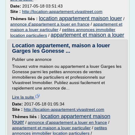
Date:
2017-05-18 03:51:43
Site :
http://location-appartement.vivastreet.com
location appartement maison louer
Thèmes liés :
/
annonce d'appartement a louer en france
/
appartement et
maison a louer particulier
/
petites annonces immobilier
appartement et maison a louer
location particuliers
/
Location appartement, maison a louer
Garges les Gonesse ...
Publier une annonce
Trouvez votre maison ou appartement a louer Garges les
Gonesse parmi les petites annonces de ventes
immobilieres de particuliers et professionnels sur
Vivastreet Immobilier. Publiez aussi facilement et
rapidement une annonce de...
Lire la suite
Date:
2017-05-18 01:05:34
Site :
http://location-appartement.vivastreet.com
location appartement maison
Thèmes liés :
louer
/
annonce d'appartement a louer en france
/
appartement et maison a louer particulier
/
petites
annonces immobilier location particuliers
/