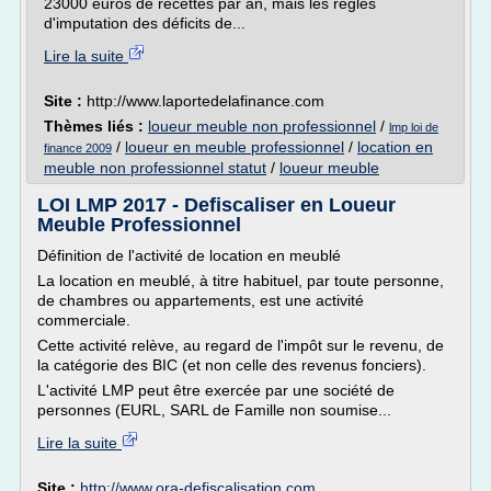
23000 euros de recettes par an, mais les règles
d'imputation des déficits de...
Lire la suite
Site :
http://www.laportedelafinance.com
Thèmes liés :
loueur meuble non professionnel
/
lmp loi de
/
loueur en meuble professionnel
/
location en
finance 2009
meuble non professionnel statut
/
loueur meuble
LOI LMP 2017 - Defiscaliser en Loueur
Meuble Professionnel
Définition de l'activité de location en meublé
La location en meublé, à titre habituel, par toute personne,
de chambres ou appartements, est une activité
commerciale.
Cette activité relève, au regard de l'impôt sur le revenu, de
la catégorie des BIC (et non celle des revenus fonciers).
L'activité LMP peut être exercée par une société de
personnes (EURL, SARL de Famille non soumise...
Lire la suite
Site :
http://www.ora-defiscalisation.com