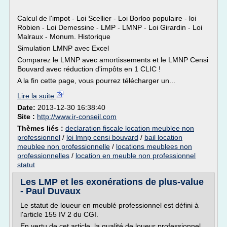
Calcul de l'impot - Loi Scellier - Loi Borloo populaire - loi
Robien - Loi Demessine - LMP - LMNP - Loi Girardin - Loi
Malraux - Monum. Historique
Simulation LMNP avec Excel
Comparez le LMNP avec amortissements et le LMNP Censi
Bouvard avec réduction d'impôts en 1 CLIC !
A la fin cette page, vous pourrez télécharger un...
Lire la suite
Date:
2013-12-30 16:38:40
Site :
http://www.ir-conseil.com
Thèmes liés :
declaration fiscale location meublee non
professionnel
/
loi lmnp censi bouvard
/
bail location
meublee non professionnelle
/
locations meublees non
professionnelles
/
location en meuble non professionnel
statut
Les LMP et les exonérations de plus-value
- Paul Duvaux
Le statut de loueur en meublé professionnel est défini à
l'article 155 IV 2 du CGI.
En vertu de cet article, la qualité de loueur professionnel