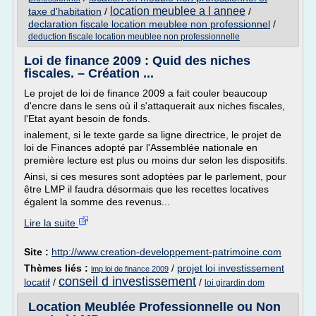
location meublee a l annee
taxe d'habitation
/
/
declaration fiscale location meublee non professionnel
/
deduction fiscale location meublee non professionnelle
Loi de finance 2009 : Quid des niches
fiscales. – Création ...
Le projet de loi de finance 2009 a fait couler beaucoup
d'encre dans le sens où il s'attaquerait aux niches fiscales,
l'Etat ayant besoin de fonds.
inalement, si le texte garde sa ligne directrice, le projet de
loi de Finances adopté par l'Assemblée nationale en
première lecture est plus ou moins dur selon les dispositifs.
Ainsi, si ces mesures sont adoptées par le parlement, pour
être LMP il faudra désormais que les recettes locatives
égalent la somme des revenus...
Lire la suite
Site :
http://www.creation-developpement-patrimoine.com
Thèmes liés :
/
projet loi investissement
lmp loi de finance 2009
conseil d investissement
locatif
/
/
loi girardin dom
Location Meublée Professionnelle ou Non