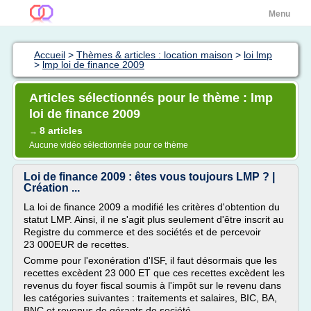
Menu
Accueil
>
Thèmes & articles : location maison
>
loi lmp
>
lmp loi de finance 2009
Articles sélectionnés pour le thème : lmp
loi de finance 2009
8 articles
→
Aucune vidéo sélectionnée pour ce thème
Loi de finance 2009 : êtes vous toujours LMP ? |
Création ...
La loi de finance 2009 a modifié les critères d'obtention du
statut LMP. Ainsi, il ne s'agit plus seulement d'être inscrit au
Registre du commerce et des sociétés et de percevoir
23 000EUR de recettes.
Comme pour l'exonération d'ISF, il faut désormais que les
recettes excèdent 23 000 ET que ces recettes excèdent les
revenus du foyer fiscal soumis à l'impôt sur le revenu dans
les catégories suivantes : traitements et salaires, BIC, BA,
BNC et revenus de gérants de société.