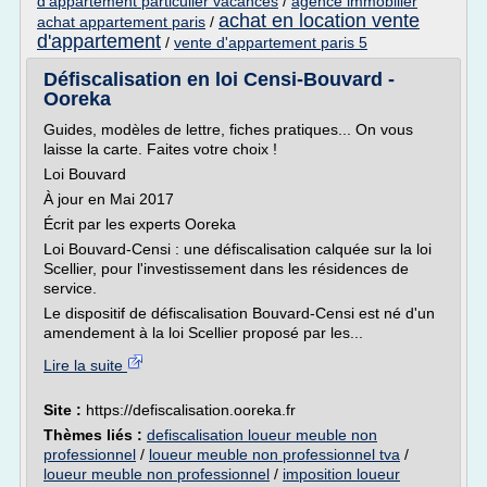
d'appartement particulier vacances
/
agence immobilier
achat en location vente
achat appartement paris
/
d'appartement
/
vente d'appartement paris 5
Défiscalisation en loi Censi-Bouvard -
Ooreka
Guides, modèles de lettre, fiches pratiques... On vous
laisse la carte. Faites votre choix !
Loi Bouvard
À jour en Mai 2017
Écrit par les experts Ooreka
Loi Bouvard-Censi : une défiscalisation calquée sur la loi
Scellier, pour l'investissement dans les résidences de
service.
Le dispositif de défiscalisation Bouvard-Censi est né d'un
amendement à la loi Scellier proposé par les...
Lire la suite
Site :
https://defiscalisation.ooreka.fr
Thèmes liés :
defiscalisation loueur meuble non
professionnel
/
loueur meuble non professionnel tva
/
loueur meuble non professionnel
/
imposition loueur