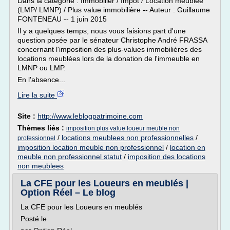
Dans la catégorie : Immobilier / Impôt / Location meublée
(LMP/ LMNP) / Plus value immobilière -- Auteur : Guillaume
FONTENEAU -- 1 juin 2015
Il y a quelques temps, nous vous faisions part d'une
question posée par le sénateur Christophe André FRASSA
concernant l'imposition des plus-values immobilières des
locations meublées lors de la donation de l'immeuble en
LMNP ou LMP.
En l'absence...
Lire la suite
Site :
http://www.leblogpatrimoine.com
Thèmes liés :
imposition plus value loueur meuble non
/
locations meublees non professionnelles
/
professionnel
imposition location meuble non professionnel
/
location en
meuble non professionnel statut
/
imposition des locations
non meublees
La CFE pour les Loueurs en meublés |
Option Réel – Le blog
La CFE pour les Loueurs en meublés
Posté le