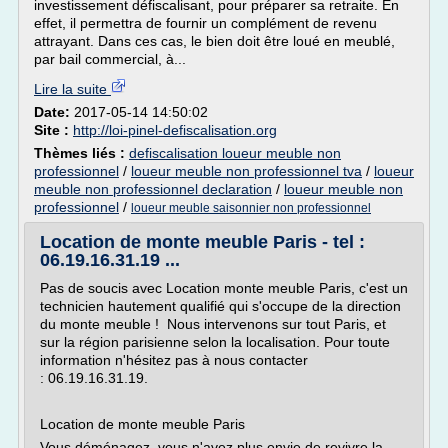
investissement défiscalisant, pour préparer sa retraite. En
effet, il permettra de fournir un complément de revenu
attrayant. Dans ces cas, le bien doit être loué en meublé,
par bail commercial, à...
Lire la suite
Date:
2017-05-14 14:50:02
Site :
http://loi-pinel-defiscalisation.org
Thèmes liés :
defiscalisation loueur meuble non
professionnel
/
loueur meuble non professionnel tva
/
loueur
meuble non professionnel declaration
/
loueur meuble non
professionnel
/
loueur meuble saisonnier non professionnel
Location de monte meuble Paris - tel :
06.19.16.31.19 ...
Pas de soucis avec Location monte meuble Paris, c'est un
technicien hautement qualifié qui s'occupe de la direction
du monte meuble ! Nous intervenons sur tout Paris, et
sur la région parisienne selon la localisation. Pour toute
information n'hésitez pas à nous contacter
: 06.19.16.31.19.
Location de monte meuble Paris
Vous déménagez, vous n'avez plus envie de revivre la