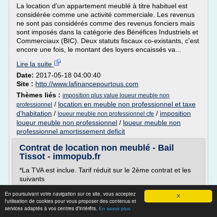
La location d'un appartement meublé à titre habituel est
considérée comme une activité commerciale. Les revenus
ne sont pas considérés comme des revenus fonciers mais
sont imposés dans la catégorie des Bénéfices Industriels et
Commerciaux (BIC). Deux statuts fiscaux co-existants, c'est
encore une fois, le montant des loyers encaissés va...
Lire la suite
Date:
2017-05-18 04:00:40
Site :
http://www.lafinancepourtous.com
Thèmes liés :
imposition plus value loueur meuble non
/
location en meuble non professionnel et taxe
professionnel
d'habitation
/
/
imposition
loueur meuble non professionnel cfe
loueur meuble non professionnel
/
loueur meuble non
professionnel amortissement deficit
Contrat de location non meublé - Bail
Tissot - immopub.fr
*La TVA est inclue. Tarif réduit sur le 2ème contrat et les
suivants
(pour bénéficier de cette réduction, indiquez la quantité
En poursuivant votre navigation sur ce site, vous acceptez
X
maintenant)
l'utilisation de cookies pour vous proposer des contenus et
services adaptés à vos centres d'intérêts.
16.00 EUR TTC 19.00 EUR TTC
En savoir plus