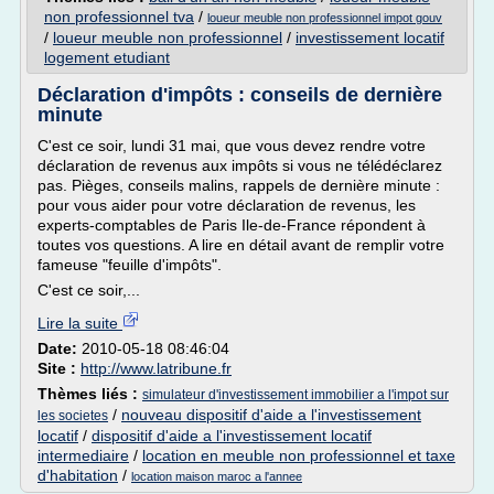
non professionnel tva
/
loueur meuble non professionnel impot gouv
/
loueur meuble non professionnel
/
investissement locatif
logement etudiant
Déclaration d'impôts : conseils de dernière
minute
C'est ce soir, lundi 31 mai, que vous devez rendre votre
déclaration de revenus aux impôts si vous ne télédéclarez
pas. Pièges, conseils malins, rappels de dernière minute :
pour vous aider pour votre déclaration de revenus, les
experts-comptables de Paris Ile-de-France répondent à
toutes vos questions. A lire en détail avant de remplir votre
fameuse "feuille d'impôts".
C'est ce soir,...
Lire la suite
Date:
2010-05-18 08:46:04
Site :
http://www.latribune.fr
Thèmes liés :
simulateur d'investissement immobilier a l'impot sur
/
nouveau dispositif d'aide a l'investissement
les societes
locatif
/
dispositif d'aide a l'investissement locatif
intermediaire
/
location en meuble non professionnel et taxe
d'habitation
/
location maison maroc a l'annee