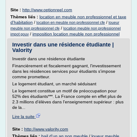
Site :
http://www.optionreel.com
Thèmes liés :
location en meuble non professionnel et taxe
d'habitation
/
/
location en meuble non professionnel cfe
loueur
/
meuble non professionnel cfe
location meuble non professionnel
/
imposition location meuble non professionnel
impot gouv
Investir dans une résidence étudiante |
Valority
Investir dans une résidence étudiante
Financièrement et fiscalement gagnant, l'investissement
dans les résidences services pour étudiants s'impose
comme prometteur.
Le logement étudiant, un marché séduisant
Le logement constitue un motif de préoccupation pour
52% des étudiants***. La France compte en effet plus de
2.3 millions d'élèves dans l'enseignement supérieur : plus
de la...
Lire la suite
Site :
http://www.valority.com
Thèmes liés :
bail d'un an non meuble
/
loueur meuble