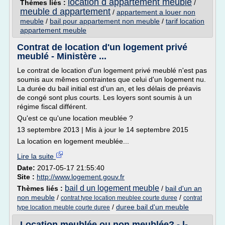
location d appartement meuble
Thèmes liés :
/
meuble d appartement
/
appartement a louer non
meuble
/
bail pour appartement non meuble
/
tarif location
appartement meuble
Contrat de location d'un logement privé
meublé - Ministère ...
Le contrat de location d'un logement privé meublé n'est pas
soumis aux mêmes contraintes que celui d'un logement nu.
La durée du bail initial est d'un an, et les délais de préavis
de congé sont plus courts. Les loyers sont soumis à un
régime fiscal différent.
Qu'est ce qu'une location meublée ?
13 septembre 2013 | Mis à jour le 14 septembre 2015
La location en logement meublée...
Lire la suite
Date:
2017-05-17 21:55:40
Site :
http://www.logement.gouv.fr
bail d un logement meuble
Thèmes liés :
/
bail d'un an
non meuble
/
/
contrat type location meublee courte duree
contrat
/
duree bail d'un meuble
type location meuble courte duree
Location meublée ou non meublée? - l-