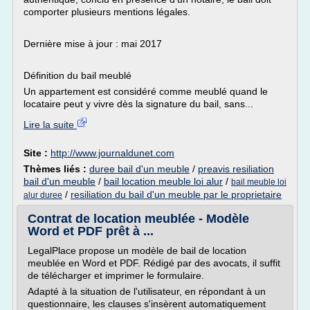
comporter plusieurs mentions légales.
Dernière mise à jour : mai 2017
Définition du bail meublé
Un appartement est considéré comme meublé quand le
locataire peut y vivre dès la signature du bail, sans...
Lire la suite
Site :
http://www.journaldunet.com
Thèmes liés :
duree bail d'un meuble
/
preavis resiliation
bail d'un meuble
/
bail location meuble loi alur
/
bail meuble loi
/
resiliation du bail d'un meuble par le proprietaire
alur duree
Contrat de location meublée - Modèle
Word et PDF prêt à ...
LegalPlace propose un modèle de bail de location
meublée en Word et PDF. Rédigé par des avocats, il suffit
de télécharger et imprimer le formulaire.
Adapté à la situation de l'utilisateur, en répondant à un
questionnaire, les clauses s'insèrent automatiquement