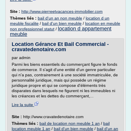
Site :
http://www.pierreetvacances-immobilier.com
Thèmes liés :
bail d'un an non meuble
/
location d un
meuble fiscalite
/
bail d'un bien meuble
/
location en meuble
location d appartement
non professionnel statut
/
meuble
Location Gérance Et Bail Commercial -
cravatedenotaire.com
par admin
Parmi les biens essentiels du commerçant figure le fonds
de commerce. Il s'agit d'une entité d'un genre particulier
qui n'a pas, contrairement à une société immatriculée, de
personnalité juridique, mais qui possède un régime
juridique propre et qui se compose d'éléments très
disparates dans lesquels ne figurent ni les immeubles ni
les créances et les dettes du commerçant,...
Lire la suite
Site :
http://www.cravatedenotaire.com
Thèmes liés :
bail de location non meuble 1 an
/
bail
location meuble 1 an
/
bail d'un bien meuble
/
bail d'un an