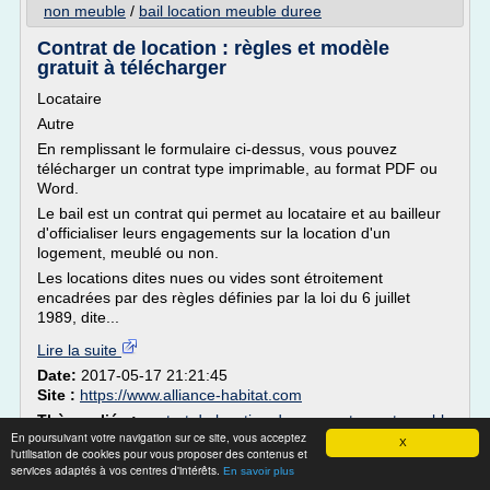
non meuble
/
bail location meuble duree
Contrat de location : règles et modèle
gratuit à télécharger
Locataire
Autre
En remplissant le formulaire ci-dessus, vous pouvez
télécharger un contrat type imprimable, au format PDF ou
Word.
Le bail est un contrat qui permet au locataire et au bailleur
d'officialiser leurs engagements sur la location d'un
logement, meublé ou non.
Les locations dites nues ou vides sont étroitement
encadrées par des règles définies par la loi du 6 juillet
1989, dite...
Lire la suite
Date:
2017-05-17 21:21:45
Site :
https://www.alliance-habitat.com
Thèmes liés :
contrat de location d un appartement meuble
En poursuivant votre navigation sur ce site, vous acceptez
/
/
contrat type location meublee loi alur
modele gratuit bail location
X
l'utilisation de cookies pour vous proposer des contenus et
/
/
meublee loi alur
modele bail location meuble courte duree
modele
services adaptés à vos centres d'intérêts.
En savoir plus
bail location meublee chez l'habitant