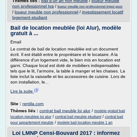
Thèmes liés :
bail d'un an non meuble
/
loueur meuble
non professionnel tva
/
loueur meuble non professionnel impot gouv
/
loueur meuble non professionnel
/
investissement locatif
logement etudiant
Bail de location meublée (loi Alur), modèle
gratuit à ...
Email
Le contrat de bail de location meublée est un document
écrit. Il est établi entre le propriétaire et le locataire. A la
différence d'un logement vide, le bien mis en location est
garni. Chaque local est doté de mobiliers indispensables
tels que le lit, l'armoire, la table à manger et les chaises. La
liste inclut la vaisselle et les accessoires de cuisine. Lors de
son installation, le...
Lire la suite
Site :
rentila.com
Thèmes liés :
contrat bail meuble loi alur
/
modele gratuit bail
/
/
location meublee loi alur
contrat bail meuble etudiant
contrat bail
/
pour appartement meuble
modele bail location meuble 1 an
Loi LMNP Censi-Bouvard 2017 : informez