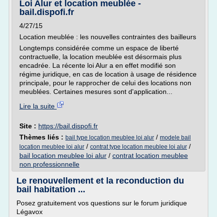
Loi Alur et location meublée -
bail.dispofi.fr
4/27/15
Location meublée : les nouvelles contraintes des bailleurs
Longtemps considérée comme un espace de liberté
contractuelle, la location meublée est désormais plus
encadrée. La récente loi Alur a en effet modifié son
régime juridique, en cas de location à usage de résidence
principale, pour le rapprocher de celui des locations non
meublées. Certaines mesures sont d'application...
Lire la suite
Site :
https://bail.dispofi.fr
Thèmes liés :
/
bail type location meublee loi alur
modele bail
/
/
location meublee loi alur
contrat type location meublee loi alur
bail location meublee loi alur
/
contrat location meublee
non professionnelle
Le renouvellement et la reconduction du
bail habitation ...
Posez gratuitement vos questions sur le forum juridique
Légavox