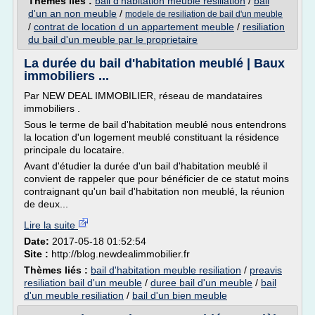
Thèmes liés :
bail d'habitation meuble resiliation
/
bail
d'un an non meuble
/
modele de resiliation de bail d'un meuble
/
contrat de location d un appartement meuble
/
resiliation
du bail d'un meuble par le proprietaire
La durée du bail d'habitation meublé | Baux
immobiliers ...
Par NEW DEAL IMMOBILIER, réseau de mandataires
immobiliers .
Sous le terme de bail d'habitation meublé nous entendrons
la location d'un logement meublé constituant la résidence
principale du locataire.
Avant d'étudier la durée d'un bail d'habitation meublé il
convient de rappeler que pour bénéficier de ce statut moins
contraignant qu'un bail d'habitation non meublé, la réunion
de deux...
Lire la suite
Date:
2017-05-18 01:52:54
Site :
http://blog.newdealimmobilier.fr
Thèmes liés :
bail d'habitation meuble resiliation
/
preavis
resiliation bail d'un meuble
/
duree bail d'un meuble
/
bail
d'un meuble resiliation
/
bail d'un bien meuble