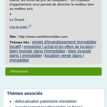
même, les offres au prix se multiplient... Un chasseur
d'appartement vous permet de dénicher le meilleur bien
au meilleur prix.
4
Le Grand...
Lire la suite
Site :
http://www.ruedelimmobilier.com
projet d'investissement immobilier
Thèmes liés :
locatif
immobilier l achat et les offres de location
/
/
bien investir dans l'immobilier
bien investir
/
dans l immobilier
location vente dans l
/
immobilier
8 Ressources
Thèmes associés
defiscalisation patrimoine immobilier