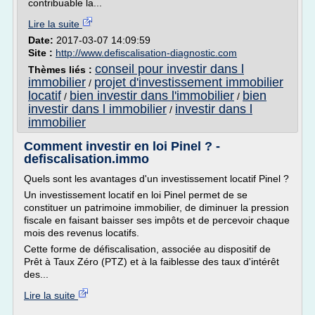
contribuable la...
Lire la suite
Date:
2017-03-07 14:09:59
Site :
http://www.defiscalisation-diagnostic.com
conseil pour investir dans l
Thèmes liés :
immobilier
projet d'investissement immobilier
/
locatif
bien investir dans l'immobilier
bien
/
/
investir dans l immobilier
investir dans l
/
immobilier
Comment investir en loi Pinel ? -
defiscalisation.immo
Quels sont les avantages d'un investissement locatif Pinel ?
Un investissement locatif en loi Pinel permet de se
constituer un patrimoine immobilier, de diminuer la pression
fiscale en faisant baisser ses impôts et de percevoir chaque
mois des revenus locatifs.
Cette forme de défiscalisation, associée au dispositif de
Prêt à Taux Zéro (PTZ) et à la faiblesse des taux d'intérêt
des...
Lire la suite