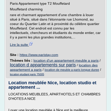
Paris Appartement type T2 Mouffetard
Mouffetard charming
rare et charmant appartement d'une chambre à louer
situé à Paris, situé dans l'étonnante rue Lhomond, au
coeur du Quartier Latin et à proximité du célèbre quartier
Mouffetard. Cet endroit est connu par les
intellectuels, chercheurs et étudiants du monde entier, car
il y a parmi les plus grandes institutions,...
Lire la suite
Site :
https://www.paristay.com
Thèmes liés :
location d'un appartement meuble a paris
/
location d appartements sur paris
/
location des
appartement a paris
/
/
location de meuble a paris longue duree
location etudiant paris 75005
Location meublée Nice, location studio et
appartement ...
LOCATIONS MEUBLEES, APARTHOTELS ET CHAMBRES
D'HOTES A NICE
Louer une location meublée à Nice est la meilleure