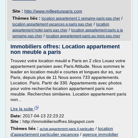
Site :
http://www.milleetunparis.com
Thèmes liés :
/
location appartement 1 semaine paris pas cher
/
location appartement vacances a paris pas cher
location
/
appartement hotel paris pas cher
location appartement paris a la
/
semaine pas cher
location appartement paris au mois pas cher
Immobiliers offres: Location appartement
non meuble a paris
Trouvez votre location meubl e Paris en 2 clics Louez votre
appartement parisien avec Paris Attitude. Nous sommes le
leader en location meubl e courtes et longues dur es, sur
Paris, depuis plus de 11 Nous avons 733 appartements.
Location. Paris. Partir de 330. Appartements avec photos
pour votre recherche location appartement paris non
meuble. Recherches similaires. Location appartement paris
non...
Lire la suite
Date:
2017-04-13 22:23:22
Site :
http://immobiliersoffres.blogspot.com
Thèmes liés :
/
location
achat appartement paris 6 particulier
d'appartement particulier vacances
/
agence immobilier