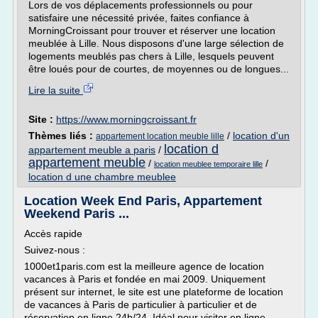
Lors de vos déplacements professionnels ou pour
satisfaire une nécessité privée, faites confiance à
MorningCroissant pour trouver et réserver une location
meublée à Lille. Nous disposons d'une large sélection de
logements meublés pas chers à Lille, lesquels peuvent
être loués pour de courtes, de moyennes ou de longues...
Lire la suite
Site :
https://www.morningcroissant.fr
Thèmes liés :
/
location d'un
appartement location meuble lille
location d
appartement meuble a paris
/
appartement meuble
/
/
location meublee temporaire lille
location d une chambre meublee
Location Week End Paris, Appartement
Weekend Paris ...
Accès rapide
Suivez-nous :
1000et1paris.com est la meilleure agence de location
vacances à Paris et fondée en mai 2009. Uniquement
présent sur internet, le site est une plateforme de location
de vacances à Paris de particulier à particulier et de
réservation en ligne 24h/24. Idéal pour visiter en ligne