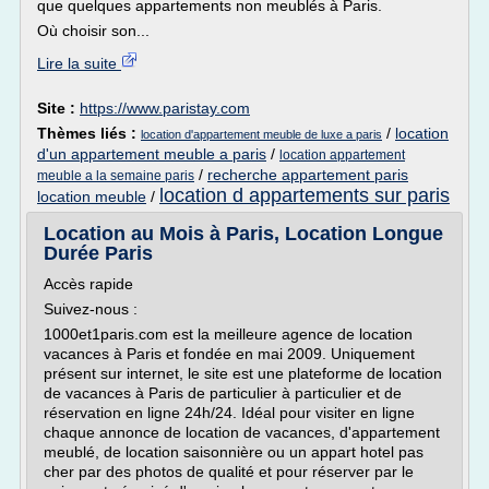
que quelques appartements non meublés à Paris.
Où choisir son...
Lire la suite
Site :
https://www.paristay.com
Thèmes liés :
/
location
location d'appartement meuble de luxe a paris
d'un appartement meuble a paris
/
location appartement
/
recherche appartement paris
meuble a la semaine paris
location d appartements sur paris
location meuble
/
Location au Mois à Paris, Location Longue
Durée Paris
Accès rapide
Suivez-nous :
1000et1paris.com est la meilleure agence de location
vacances à Paris et fondée en mai 2009. Uniquement
présent sur internet, le site est une plateforme de location
de vacances à Paris de particulier à particulier et de
réservation en ligne 24h/24. Idéal pour visiter en ligne
chaque annonce de location de vacances, d'appartement
meublé, de location saisonnière ou un appart hotel pas
cher par des photos de qualité et pour réserver par le