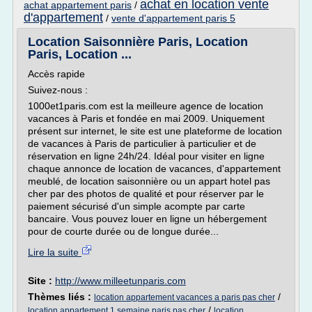
achat en location vente
achat appartement paris
/
d'appartement
/
vente d'appartement paris 5
Location Saisonnière Paris, Location
Paris, Location ...
Accès rapide
Suivez-nous :
1000et1paris.com est la meilleure agence de location
vacances à Paris et fondée en mai 2009. Uniquement
présent sur internet, le site est une plateforme de location
de vacances à Paris de particulier à particulier et de
réservation en ligne 24h/24. Idéal pour visiter en ligne
chaque annonce de location de vacances, d'appartement
meublé, de location saisonnière ou un appart hotel pas
cher par des photos de qualité et pour réserver par le
paiement sécurisé d'un simple acompte par carte
bancaire. Vous pouvez louer en ligne un hébergement
pour de courte durée ou de longue durée...
Lire la suite
Site :
http://www.milleetunparis.com
Thèmes liés :
/
location appartement vacances a paris pas cher
/
location appartement 1 semaine paris pas cher
location