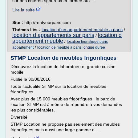
sur des critères rigoureux et formée aux...
Lire la suite
Site :
http://rentyourparis.com
Thèmes liés :
location d'un appartement meuble a paris
/
location d appartements sur paris
location d
/
appartement meuble
/
location touristique paris
/
appartement
location de meuble a paris longue duree
STMP Location de meubles frigorifiques
Découvrez la location de laboratoire et grande cuisine
mobile.
Publié le 30/08/2016
Toute l'actualité STMP sur la location de meubles
frigorifiques.
Avec plus de 15 000 meubles frigorifiques , le parc de
location STMP est à même de répondre à vos demandes
les plus considérables.
Diversité.
STMP Location ne propose pas seulement des meubles
frigorifiques mais aussi une large gamme d'...