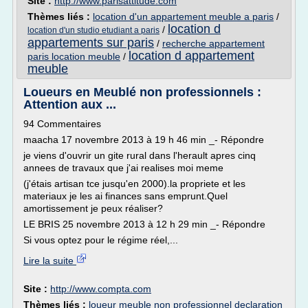
Site :
http://www.parisattitude.com
Thèmes liés :
location d'un appartement meuble a paris
/
location d
/
location d'un studio etudiant a paris
appartements sur paris
/
recherche appartement
location d appartement
paris location meuble
/
meuble
Loueurs en Meublé non professionnels :
Attention aux ...
94 Commentaires
maacha 17 novembre 2013 à 19 h 46 min _- Répondre
je viens d'ouvrir un gite rural dans l'herault apres cinq
annees de travaux que j'ai realises moi meme
(j'étais artisan tce jusqu'en 2000).la propriete et les
materiaux je les ai finances sans emprunt.Quel
amortissement je peux réaliser?
LE BRIS 25 novembre 2013 à 12 h 29 min _- Répondre
Si vous optez pour le régime réel,...
Lire la suite
Site :
http://www.compta.com
Thèmes liés :
loueur meuble non professionnel declaration