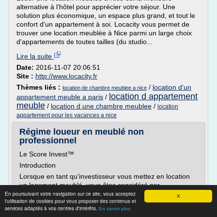
alternative à l'hôtel pour apprécier votre séjour. Une
solution plus économique, un espace plus grand, et tout le
confort d'un appartement à soi. Locacity vous permet de
trouver une location meublée à Nice parmi un large choix
d'appartements de toutes tailles (du studio...
Lire la suite
Date:
2016-11-07 20:06:51
Site :
http://www.locacity.fr
Thèmes liés :
/
location d'un
location de chambre meublee a nice
location d appartement
appartement meuble a paris
/
meuble
/
location d une chambre meublee
/
location
appartement pour les vacances a nice
Régime loueur en meublé non
professionnel
Le Score Invest™
Introduction
Lorsque en tant qu'investisseur vous mettez en location
un logement meublé, vous êtes considéré par
En poursuivant votre navigation sur ce site, vous acceptez
l'administration fiscale comme un "loueur en meublé". Le
X
l'utilisation de cookies pour vous proposer des contenus et
statut de loueur en meublé se résume à un choix entre
services adaptés à vos centres d'intérêts.
En savoir plus
deux régimes fiscaux: