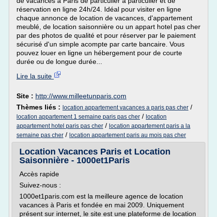
de vacances à Paris de particulier à particulier et de
réservation en ligne 24h/24. Idéal pour visiter en ligne
chaque annonce de location de vacances, d'appartement
meublé, de location saisonnière ou un appart hotel pas cher
par des photos de qualité et pour réserver par le paiement
sécurisé d'un simple acompte par carte bancaire. Vous
pouvez louer en ligne un hébergement pour de courte
durée ou de longue durée...
Lire la suite
Site :
http://www.milleetunparis.com
Thèmes liés :
/
location appartement vacances a paris pas cher
/
location appartement 1 semaine paris pas cher
location
/
appartement hotel paris pas cher
location appartement paris a la
/
semaine pas cher
location appartement paris au mois pas cher
Location Vacances Paris et Location
Saisonnière - 1000et1Paris
Accès rapide
Suivez-nous :
1000et1paris.com est la meilleure agence de location
vacances à Paris et fondée en mai 2009. Uniquement
présent sur internet, le site est une plateforme de location