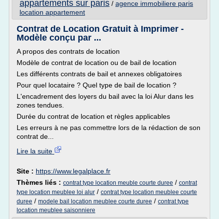
appartements sur paris
/
agence immobiliere paris
location appartement
Contrat de Location Gratuit à Imprimer -
Modèle conçu par ...
A propos des contrats de location
Modèle de contrat de location ou de bail de location
Les différents contrats de bail et annexes obligatoires
Pour quel locataire ? Quel type de bail de location ?
L'encadrement des loyers du bail avec la loi Alur dans les
zones tendues.
Durée du contrat de location et règles applicables
Les erreurs à ne pas commettre lors de la rédaction de son
contrat de...
Lire la suite
Site :
https://www.legalplace.fr
Thèmes liés :
/
contrat type location meuble courte duree
contrat
/
type location meublee loi alur
contrat type location meublee courte
/
/
duree
modele bail location meublee courte duree
contrat type
location meublee saisonniere