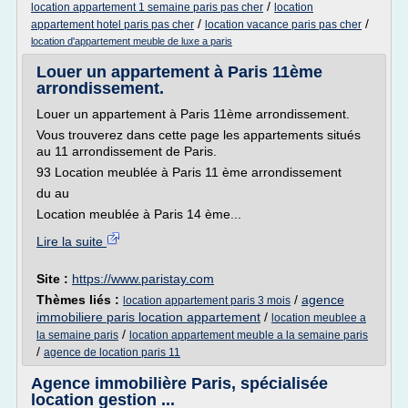
/
location appartement 1 semaine paris pas cher
location
/
/
appartement hotel paris pas cher
location vacance paris pas cher
location d'appartement meuble de luxe a paris
Louer un appartement à Paris 11ème
arrondissement.
Louer un appartement à Paris 11ème arrondissement.
Vous trouverez dans cette page les appartements situés
au 11 arrondissement de Paris.
93 Location meublée à Paris 11 ème arrondissement
du au
Location meublée à Paris 14 ème...
Lire la suite
Site :
https://www.paristay.com
Thèmes liés :
/
agence
location appartement paris 3 mois
immobiliere paris location appartement
/
location meublee a
/
la semaine paris
location appartement meuble a la semaine paris
/
agence de location paris 11
Agence immobilière Paris, spécialisée
location gestion ...