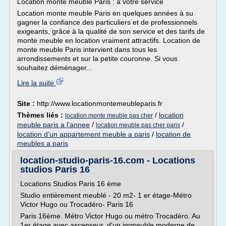
Location monte meuble Paris : à votre service
Location monte meuble Paris en quelques années à su
gagner la confiance des particuliers et de professionnels
exigeants, grâce à la qualité de son service et des tarifs de
monte meuble en location vraiment attractifs. Location de
monte meuble Paris intervient dans tous les
arrondissements et sur la petite couronne. Si vous
souhaitez déménager...
Lire la suite
Site :
http://www.locationmontemeubleparis.fr
Thèmes liés :
/
location
location monte meuble pas cher
meuble paris a l'annee
/
/
location meuble pas cher paris
location d'un appartement meuble a paris
/
location de
meubles a paris
location-studio-paris-16.com - Locations
studios Paris 16
Locations Studios Paris 16 ème
Studio entièrement meublé - 20 m2- 1 er étage-Métro
Victor Hugo ou Trocadéro- Paris 16
Paris 16ème. Métro Victor Hugo ou métro Trocadéro. Au
1er étage avec ascenseur, d'un immeuble moderne de