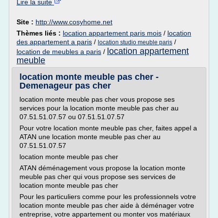
Lire la suite
Site :
http://www.cosyhome.net
Thèmes liés :
location appartement paris mois
/
location
des appartement a paris
/
/
location studio meuble paris
location appartement
location de meubles a paris
/
meuble
location monte meuble pas cher -
Demenageur pas cher
location monte meuble pas cher vous propose ses
services pour la location monte meuble pas cher au
07.51.51.07.57 ou 07.51.51.07.57
Pour votre location monte meuble pas cher, faites appel a
ATAN une location monte meuble pas cher au
07.51.51.07.57
location monte meuble pas cher
ATAN déménagement vous propose la location monte
meuble pas cher qui vous propose ses services de
location monte meuble pas cher
Pour les particuliers comme pour les professionnels votre
location monte meuble pas cher aide à déménager votre
entreprise, votre appartement ou monter vos matériaux