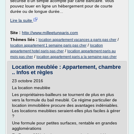
sécurisé d'un simple acompte par carte bancaire. Vous
pouvez louer en ligne un hébergement pour de courte
durée ou de longue durée...
Lire la suite
Site :
http://www.milleetunparis.com
Thèmes liés :
/
location appartement vacances a paris pas cher
/
location appartement 1 semaine paris pas cher
location
/
appartement hotel paris pas cher
location appartement paris au
/
mois pas cher
location appartement paris a la semaine pas cher
Location meublée : Appartement, chambre
.. Infos et règles
23 octobre 2016
La location meublée
Les propriétaires-bailleurs se tournent de plus en plus
vers la formule du bail meublé. Ce régime particulier de
location immobilière procure des avantages indéniables.
Les locations meublées seraient-elles plus faciles à gérer
?
Une formule pour petites surfaces, rentable en grandes
agglomérations