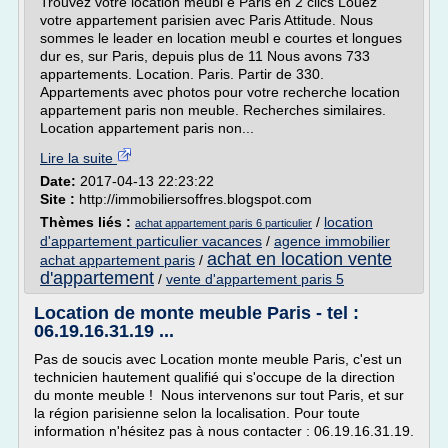
Trouvez votre location meubl e Paris en 2 clics Louez
votre appartement parisien avec Paris Attitude. Nous
sommes le leader en location meubl e courtes et longues
dur es, sur Paris, depuis plus de 11 Nous avons 733
appartements. Location. Paris. Partir de 330.
Appartements avec photos pour votre recherche location
appartement paris non meuble. Recherches similaires.
Location appartement paris non...
Lire la suite
Date:
2017-04-13 22:23:22
Site :
http://immobiliersoffres.blogspot.com
Thèmes liés :
/
location
achat appartement paris 6 particulier
d'appartement particulier vacances
/
agence immobilier
achat en location vente
achat appartement paris
/
d'appartement
/
vente d'appartement paris 5
Location de monte meuble Paris - tel :
06.19.16.31.19 ...
Pas de soucis avec Location monte meuble Paris, c'est un
technicien hautement qualifié qui s'occupe de la direction
du monte meuble ! Nous intervenons sur tout Paris, et sur
la région parisienne selon la localisation. Pour toute
information n'hésitez pas à nous contacter : 06.19.16.31.19.