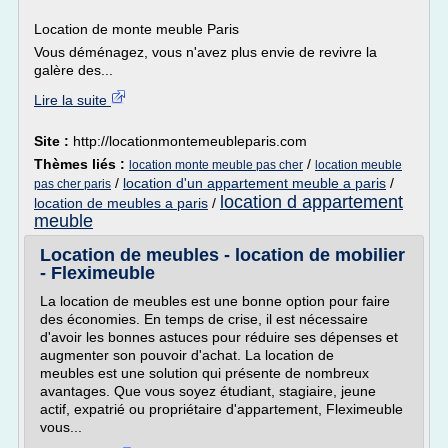
Location de monte meuble Paris
Vous déménagez, vous n'avez plus envie de revivre la
galère des...
Lire la suite
Site :
http://locationmontemeubleparis.com
Thèmes liés :
/
location monte meuble pas cher
location meuble
/
location d'un appartement meuble a paris
/
pas cher paris
location d appartement
location de meubles a paris
/
meuble
Location de meubles - location de mobilier
- Fleximeuble
La location de meubles est une bonne option pour faire
des économies. En temps de crise, il est nécessaire
d'avoir les bonnes astuces pour réduire ses dépenses et
augmenter son pouvoir d'achat. La location de
meubles est une solution qui présente de nombreux
avantages. Que vous soyez étudiant, stagiaire, jeune
actif, expatrié ou propriétaire d'appartement, Fleximeuble
vous...