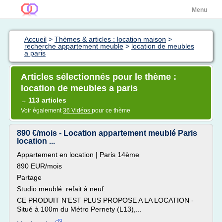
Menu
Accueil
>
Thèmes & articles : location maison
>
recherche appartement meuble
>
location de meubles
a paris
Articles sélectionnés pour le thème :
location de meubles a paris
113 articles
→
Voir également
36 Vidéos
pour ce thème
890 €/mois - Location appartement meublé Paris
location ...
Appartement en location | Paris 14ème
890 EUR/mois
Partage
Studio meublé. refait à neuf.
CE PRODUIT N'EST PLUS PROPOSE A LA LOCATION -
Situé à 100m du Métro Pernety (L13),...