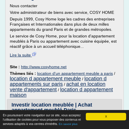
Nous contacter
Votre administrateur de biens avec service, COSY HOME
Depuis 1999, Cosy Home loge les cadres des entreprises
Françaises et Internationales dans plus de deux milles
appartements du grand Paris et de grandes métropoles.
Le service de Cosy Home, pour la location d'appartement
meublés à Paris ou appartement avec cuisine équipée, est
réactif grâce à un accueil téléphonique...
Lire la suite
Site :
http://www.cosyhome.net
Thèmes liés :
location d'un appartement meuble a paris
/
location d appartement meuble
location d
/
appartements sur paris
achat en location
/
vente d'appartement
location d appartement
/
maison
Investir location meublée | Achat
appartement meublé Paris
En poursuivant votre navigation sur ce site, vous acceptez
X
Investir dans la location meublée :
l'utilisation de cookies pour vous proposer des contenus et
services adaptés à vos centres d'intérêts.
un placement de choix
En savoir plus