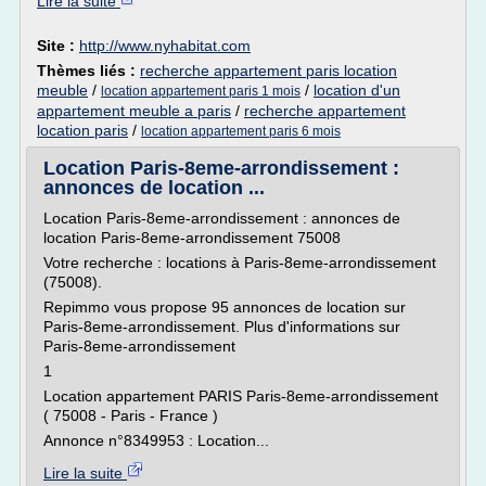
Lire la suite
Site :
http://www.nyhabitat.com
Thèmes liés :
recherche appartement paris location
meuble
/
/
location d'un
location appartement paris 1 mois
appartement meuble a paris
/
recherche appartement
location paris
/
location appartement paris 6 mois
Location Paris-8eme-arrondissement :
annonces de location ...
Location Paris-8eme-arrondissement : annonces de
location Paris-8eme-arrondissement 75008
Votre recherche : locations à Paris-8eme-arrondissement
(75008).
Repimmo vous propose 95 annonces de location sur
Paris-8eme-arrondissement. Plus d'informations sur
Paris-8eme-arrondissement
1
Location appartement PARIS Paris-8eme-arrondissement
( 75008 - Paris - France )
Annonce n°8349953 : Location...
Lire la suite