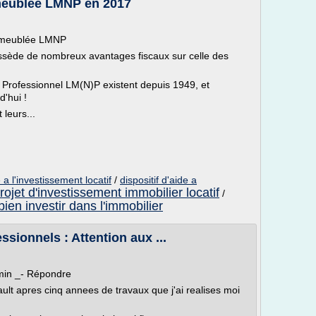
 meublée LMNP en 2017
on meublée LMNP
ossède de nombreux avantages fiscaux sur celle des
 Professionnel LM(N)P existent depuis 1949, et
'hui !
 leurs...
 a l'investissement locatif
/
dispositif d'aide a
rojet d'investissement immobilier locatif
/
bien investir dans l'immobilier
sionnels : Attention aux ...
min _- Répondre
rault apres cinq annees de travaux que j'ai realises moi