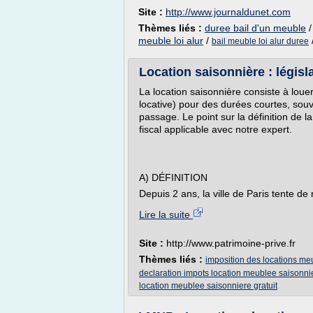
Site :
http://www.journaldunet.com
Thèmes liés :
duree bail d'un meuble
meuble loi alur
/
bail meuble loi alur duree
Location saisonnière : législa
La location saisonnière consiste à loue
locative) pour des durées courtes, souv
passage. Le point sur la définition de l
fiscal applicable avec notre expert.
A) DÉFINITION
Depuis 2 ans, la ville de Paris tente de r
Lire la suite
Site :
http://www.patrimoine-prive.fr
Thèmes liés :
imposition des locations me
declaration impots location meublee saisonni
location meublee saisonniere gratuit