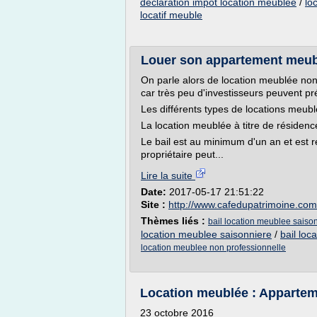
declaration impot location meublee
/
lo
locatif meuble
Louer son appartement meubl
On parle alors de location meublée non 
car très peu d'investisseurs peuvent pr
Les différents types de locations meub
La location meublée à titre de résidenc
Le bail est au minimum d'un an et est 
propriétaire peut...
Lire la suite
Date:
2017-05-17 21:51:22
Site :
http://www.cafedupatrimoine.com
Thèmes liés :
bail location meublee saison
location meublee saisonniere
/
bail loc
location meublee non professionnelle
Location meublée : Apparteme
23 octobre 2016