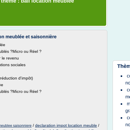
 thème : bail location meublee
ion meublée et saisonnière
lée
blés ?Micro ou Réel ?
r le revenu
tions sociales
Thèm
c
réduction d'impôt)
no
ée
c
blés ?Micro ou Réel ?
me
m
gr
c
no
/
declaration impot location meuble
/
 meublee saisonniere