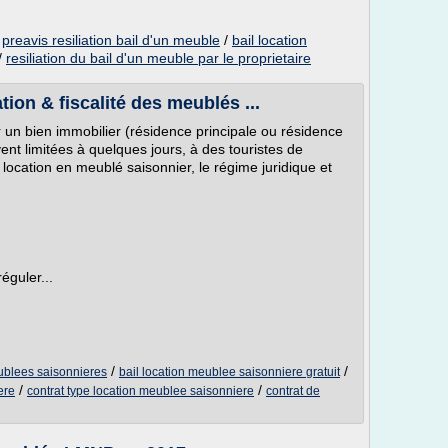
/
preavis resiliation bail d'un meuble
/
bail location
/
resiliation du bail d'un meuble par le proprietaire
tion & fiscalité des meublés ...
r un bien immobilier (résidence principale ou résidence
ent limitées à quelques jours, à des touristes de
a location en meublé saisonnier, le régime juridique et
éguler...
/
/
ublees saisonnieres
bail location meublee saisonniere gratuit
/
/
ere
contrat type location meublee saisonniere
contrat de