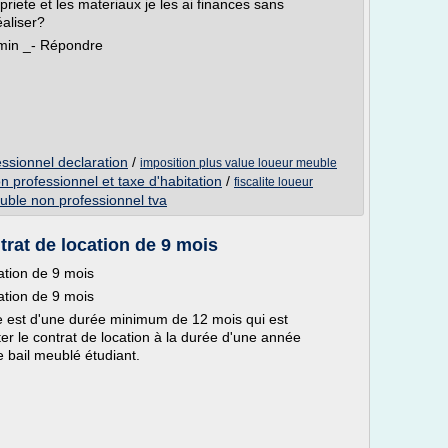
opriete et les materiaux je les ai finances sans
aliser?
min _- Répondre
ssionnel declaration
/
imposition plus value loueur meuble
n professionnel et taxe d'habitation
/
fiscalite loueur
uble non professionnel tva
trat de location de 9 mois
cation de 9 mois
cation de 9 mois
re est d'une durée minimum de 12 mois qui est
er le contrat de location à la durée d'une année
e bail meublé étudiant.