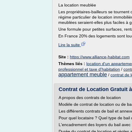
La location meublée
Les propriétaires-bailleurs se tournent 
régime particulier de location immobili
meublées seraient-elles plus faciles à g
Une formule pour petites surfaces, ren
En France 20% des logements sont lou
Lire la suite
Site :
https://www.alliance-habitat.com
Thèmes liés :
location d'un apparteme
professionnel et taxe d'habitation
/
cont
appartement meuble
/
contrat de
Contrat de Location Gratuit à
A propos des contrats de location
Modèle de contrat de location ou de bai
Les différents contrats de bail et annex
Pour quel locataire ? Quel type de bail 
L'encadrement des loyers du bail avec l
Durée du contrat de location et règles 