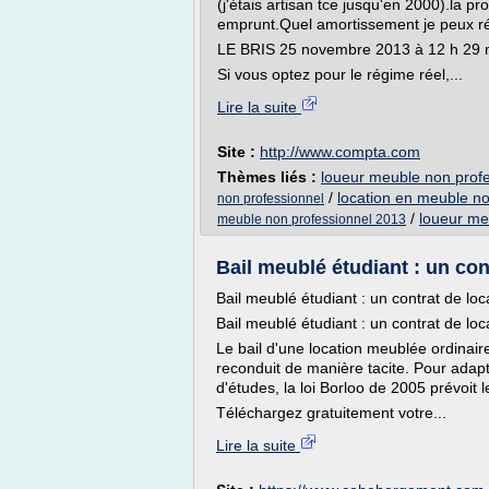
(j'étais artisan tce jusqu'en 2000).la pr
emprunt.Quel amortissement je peux ré
LE BRIS 25 novembre 2013 à 12 h 29 
Si vous optez pour le régime réel,...
Lire la suite
Site :
http://www.compta.com
Thèmes liés :
loueur meuble non profe
/
location en meuble no
non professionnel
/
loueur me
meuble non professionnel 2013
Bail meublé étudiant : un con
Bail meublé étudiant : un contrat de lo
Bail meublé étudiant : un contrat de lo
Le bail d'une location meublée ordinai
reconduit de manière tacite. Pour adapt
d'études, la loi Borloo de 2005 prévoit l
Téléchargez gratuitement votre...
Lire la suite