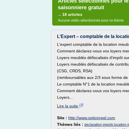
Articles sélectionnés pour le
saisonniere gratuit
18 articles
→
Aucune vidéo sélectionnée pour ce thème
L’Expert – comptable de la locat
L'expert comptable de la location meub
Comment déclarez-vous vos loyers meu
Loyers meublés défiscalisés d'impôt su
Loyers meublés défiscalisés de contribu
(CSG, CRDS, RSA)
(remboursables aux 2/3 sous forme de 
Le comptable N°1 de la location meubl
Comment déclarez-vous vos loyers meu
Loyers...
Lire la suite
Site :
http://www.optionreel.com
Thèmes liés :
declaration impots location