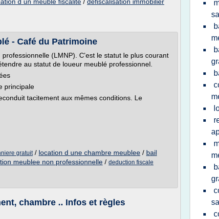
cation d un meuble fiscalite
/
defiscalisation immobilier
m
sa
b
m
é - Café du Patrimoine
b
professionnelle (LMNP). C'est le statut le plus courant
gr
étendre au statut de loueur meublé professionnel.
b
lées
c
e principale
me
reconduit tacitement aux mêmes conditions. Le
l
r
a
m
/
location d une chambre meublee
/
bail
niere gratuit
me
ation meublee non professionnelle
/
deduction fiscale
b
gr
c
nt, chambre .. Infos et règles
sa
c