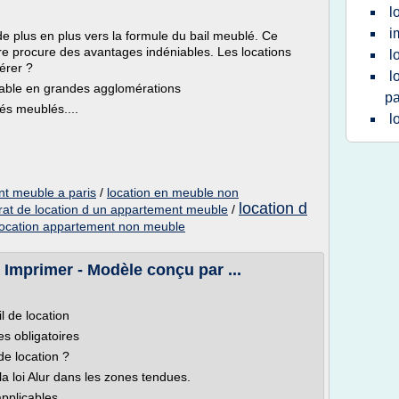
l
i
de plus en plus vers la formule du bail meublé. Ce
ère procure des avantages indéniables. Les locations
l
érer ?
l
table en grandes agglomérations
pa
és meublés....
l
nt meuble a paris
/
location en meuble non
location d
rat de location d un appartement meuble
/
 location appartement non meuble
 Imprimer - Modèle conçu par ...
l de location
es obligatoires
de location ?
a loi Alur dans les zones tendues.
applicables