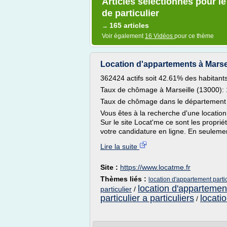
Articles sélectionnés pour l
de particulier
165 articles
→
Voir également
16 Vidéos
pour ce thème
Location d'appartements à Marseil
362424 actifs soit 42.61% des habitant
Taux de chômage à Marseille (13000):
Taux de chômage dans le département 
Vous êtes à la recherche d'une location
Sur le site Locat'me ce sont les propri
votre candidature en ligne. En seulemen
Lire la suite
Site :
https://www.locatme.fr
Thèmes liés :
location d'appartement partic
location d'appartement
particulier
/
particulier a particuliers
locati
/