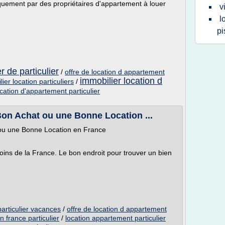
iquement par des propriétaires d'appartement à louer
v
l
pi
r de particulier
/
offre de location d appartement
immobilier location d
er location particuliers
/
cation d'appartement particulier
Bon Achat ou une Bonne Location ...
 ou une Bonne Location en France
oins de la France. Le bon endroit pour trouver un bien
articulier vacances
/
offre de location d appartement
 france particulier
/
location appartement particulier