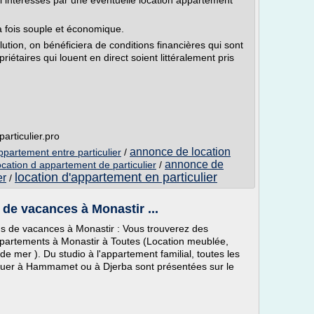
si intéressés par une éventuelle location appartement
a fois souple et économique.
olution, on bénéficiera de conditions financières qui sont
riétaires qui louent en direct soient littéralement pris
articulier.pro
annonce de location
partement entre particulier
/
annonce de
ocation d appartement de particulier
/
location d'appartement en particulier
er
/
 de vacances à Monastir ...
ons de vacances à Monastir : Vous trouverez des
ppartements à Monastir à Toutes (Location meublée,
e mer ). Du studio à l'appartement familial, toutes les
louer à Hammamet ou à Djerba sont présentées sur le