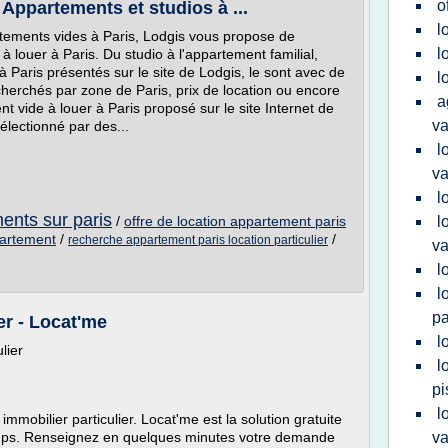
o
Appartements et studios à ...
l
artements vides à Paris, Lodgis vous propose de
l
ouer à Paris. Du studio à l'appartement familial,
à Paris présentés sur le site de Lodgis, le sont avec de
l
erchés par zone de Paris, prix de location ou encore
a
 vide à louer à Paris proposé sur le site Internet de
v
électionné par des...
l
v
l
ents sur paris
/
offre de location appartement paris
l
partement
/
/
recherche appartement paris location particulier
v
l
l
pa
er - Locat'me
l
lier
l
pi
l
immobilier particulier. Locat'me est la solution gratuite
temps. Renseignez en quelques minutes votre demande
v