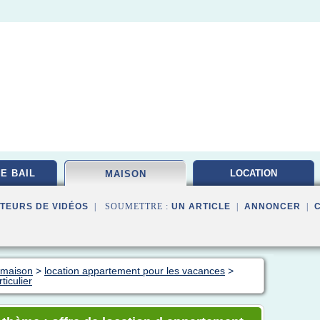
E BAIL
LOCATION
MAISON
INVESTISSEMENT
TEURS DE VIDÉOS
| SOUMETTRE :
UN ARTICLE
|
ANNONCER
|
n maison
>
location appartement pour les vacances
>
ticulier