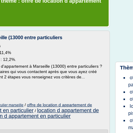
e thème : offre de location d appartement
le (13000 entre particuliers
s
 11,4%
: 12,2%.
 d'appartement à Marseille (13000) entre particuliers ?
Thèm
étaires qui vous contactent après que vous ayez créé
t 2 étapes vous renseignez vos critères de...
o
pa
o
o
/
offre de location d appartement de
ulier marseille
l
 en particulier
location d appartement de
/
pi
on d appartement en particulier
o
m