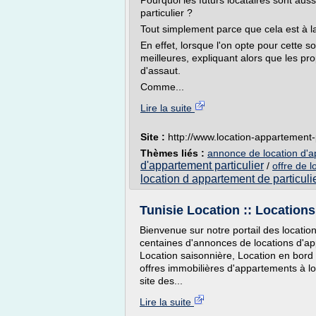
Pourquoi les futurs locataires sont aus
particulier ?
Tout simplement parce que cela est à l
En effet, lorsque l'on opte pour cette s
meilleures, expliquant alors que les prop
d'assaut.
Comme...
Lire la suite
Site :
http://www.location-appartement-p
Thèmes liés :
annonce de location d'ap
d'appartement particulier
/
offre de l
location d appartement de particuli
Tunisie Location :: Locations
Bienvenue sur notre portail des locati
centaines d'annonces de locations d'a
Location saisonnière, Location en bord d
offres immobilières d'appartements à 
site des...
Lire la suite