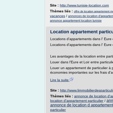
Site :
http://www.tunisie-location.com
Thèmes liés :
offre de location appartement mo
vacances
/
annonces de location d'appartem
annonce appartement location tunisie
Location appartement particul
Locations d'appartements dans l' Eure e
Locations d'appartements dans l' Eure e
Les avantages de la location entre parti
Louer dans l'Eure et Loir entre particul
Louer un appartement de particulier à pa
économies importantes sur les frais d'a
Lire la suite
Site :
http://www.limmobilierdesparticul
Thèmes liés :
annonce de location d'ap
ann
location d'appartement particulier
/
annonce de location d appartement 
particulier