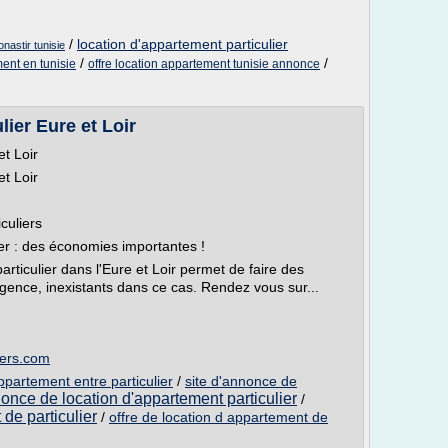
/
location d'appartement particulier
nastir tunisie
/
/
ent en tunisie
offre location appartement tunisie annonce
ier Eure et Loir
t Loir
t Loir
culiers
ier : des économies importantes !
rticulier dans l'Eure et Loir permet de faire des
gence, inexistants dans ce cas. Rendez vous sur...
iers.com
partement entre particulier
/
site d'annonce de
once de location d'appartement particulier
/
de particulier
/
offre de location d appartement de