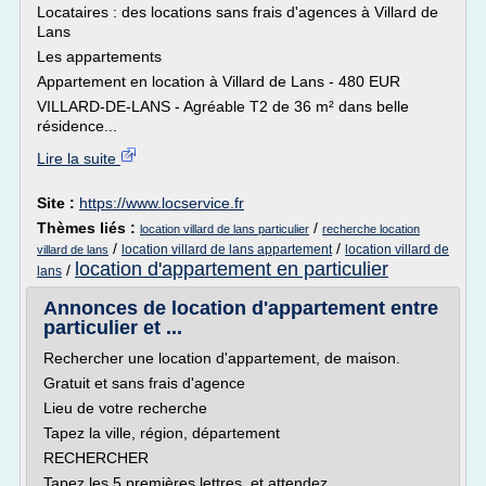
Locataires : des locations sans frais d'agences à Villard de
Lans
Les appartements
Appartement en location à Villard de Lans - 480 EUR
VILLARD-DE-LANS - Agréable T2 de 36 m² dans belle
résidence...
Lire la suite
Site :
https://www.locservice.fr
Thèmes liés :
/
location villard de lans particulier
recherche location
/
/
location villard de lans appartement
location villard de
villard de lans
location d'appartement en particulier
/
lans
Annonces de location d'appartement entre
particulier et ...
Rechercher une location d'appartement, de maison.
Gratuit et sans frais d'agence
Lieu de votre recherche
Tapez la ville, région, département
RECHERCHER
Tapez les 5 premières lettres et attendez