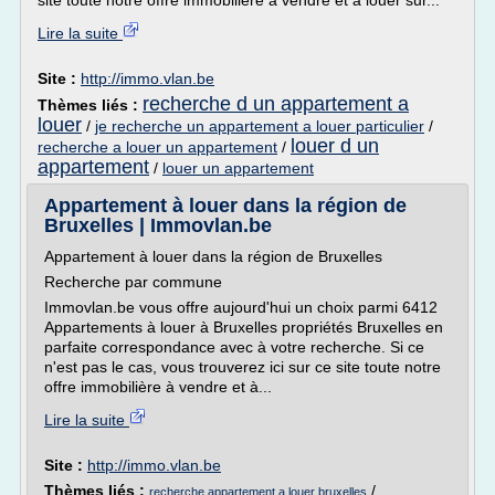
site toute notre offre immobilière à vendre et à louer sur...
Lire la suite
Site :
http://immo.vlan.be
recherche d un appartement a
Thèmes liés :
louer
/
je recherche un appartement a louer particulier
/
louer d un
recherche a louer un appartement
/
appartement
/
louer un appartement
Appartement à louer dans la région de
Bruxelles | Immovlan.be
Appartement à louer dans la région de Bruxelles
Recherche par commune
Immovlan.be vous offre aujourd'hui un choix parmi 6412
Appartements à louer à Bruxelles propriétés Bruxelles en
parfaite correspondance avec à votre recherche. Si ce
n'est pas le cas, vous trouverez ici sur ce site toute notre
offre immobilière à vendre et à...
Lire la suite
Site :
http://immo.vlan.be
Thèmes liés :
/
recherche appartement a louer bruxelles