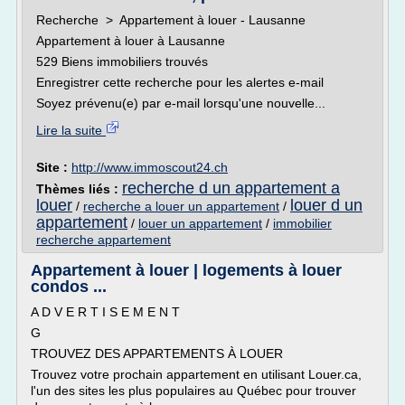
Recherche > Appartement à louer - Lausanne
Appartement à louer à Lausanne
529 Biens immobiliers trouvés
Enregistrer cette recherche pour les alertes e-mail
Soyez prévenu(e) par e-mail lorsqu'une nouvelle...
Lire la suite
Site :
http://www.immoscout24.ch
recherche d un appartement a
Thèmes liés :
louer
louer d un
/
recherche a louer un appartement
/
appartement
/
louer un appartement
/
immobilier
recherche appartement
Appartement à louer | logements à louer
condos ...
A D V E R T I S E M E N T
G
TROUVEZ DES APPARTEMENTS À LOUER
Trouvez votre prochain appartement en utilisant Louer.ca,
l'un des sites les plus populaires au Québec pour trouver