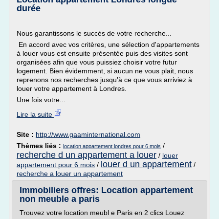
durée
Nous garantissons le succès de votre recherche...
En accord avec vos critères, une sélection d'appartements
à louer vous est ensuite présentée puis des visites sont
organisées afin que vous puissiez choisir votre futur
logement. Bien évidemment, si aucun ne vous plait, nous
reprenons nos recherches jusqu'à ce que vous arriviez à
louer votre appartement à Londres.
Une fois votre...
Lire la suite
Site :
http://www.gaaminternational.com
Thèmes liés :
/
location appartement londres pour 6 mois
recherche d un appartement a louer
/
louer
louer d un appartement
appartement pour 6 mois
/
/
recherche a louer un appartement
Immobiliers offres: Location appartement
non meuble a paris
Trouvez votre location meubl e Paris en 2 clics Louez