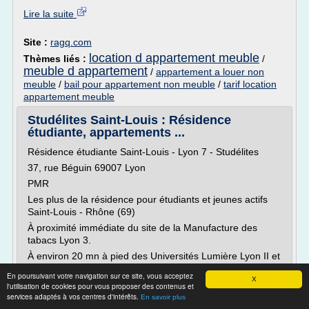
Lire la suite
Site :
ragq.com
location d appartement meuble
Thèmes liés :
/
meuble d appartement
/
appartement a louer non
meuble
/
bail pour appartement non meuble
/
tarif location
appartement meuble
Studélites Saint-Louis : Résidence
étudiante, appartements ...
Résidence étudiante Saint-Louis - Lyon 7 - Studélites
37, rue Béguin 69007 Lyon
PMR
Les plus de la résidence pour étudiants et jeunes actifs
Saint-Louis - Rhône (69)
À proximité immédiate du site de la Manufacture des
tabacs Lyon 3.
À environ 20 mn à pied des Universités Lumière Lyon II et
Jean Moulin Lyon III.
En poursuivant votre navigation sur ce site, vous acceptez
X
En face du nouveau parc urbain Blandan (17 ha).
l'utilisation de cookies pour vous proposer des contenus et
services adaptés à vos centres d'intérêts.
En savoir plus
Au coeur d'un quartier...