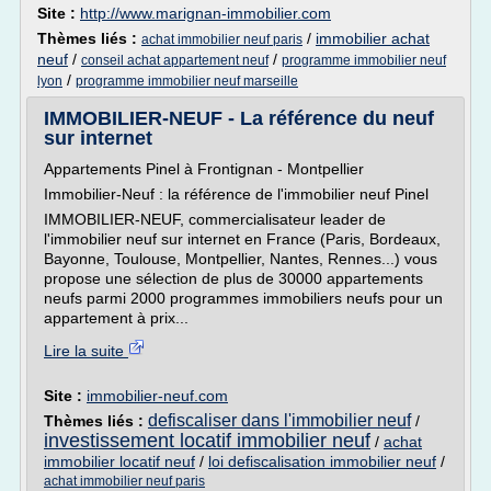
Site :
http://www.marignan-immobilier.com
Thèmes liés :
/
immobilier achat
achat immobilier neuf paris
neuf
/
/
conseil achat appartement neuf
programme immobilier neuf
/
lyon
programme immobilier neuf marseille
IMMOBILIER-NEUF - La référence du neuf
sur internet
Appartements Pinel à Frontignan - Montpellier
Immobilier-Neuf : la référence de l'immobilier neuf Pinel
IMMOBILIER-NEUF, commercialisateur leader de
l'immobilier neuf sur internet en France (Paris, Bordeaux,
Bayonne, Toulouse, Montpellier, Nantes, Rennes...) vous
propose une sélection de plus de 30000 appartements
neufs parmi 2000 programmes immobiliers neufs pour un
appartement à prix...
Lire la suite
Site :
immobilier-neuf.com
defiscaliser dans l'immobilier neuf
Thèmes liés :
/
investissement locatif immobilier neuf
/
achat
immobilier locatif neuf
/
loi defiscalisation immobilier neuf
/
achat immobilier neuf paris