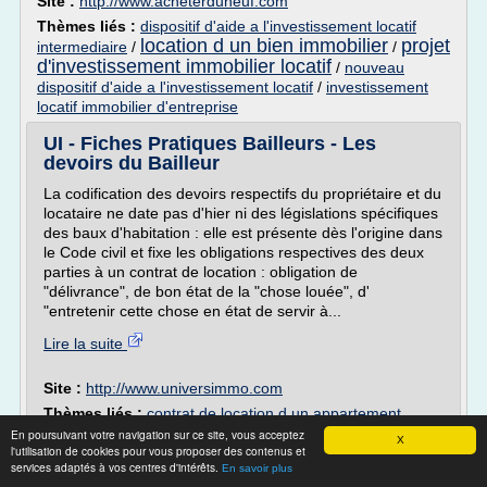
Site :
http://www.acheterduneuf.com
Thèmes liés :
dispositif d'aide a l'investissement locatif
location d un bien immobilier
projet
intermediaire
/
/
d'investissement immobilier locatif
/
nouveau
dispositif d'aide a l'investissement locatif
/
investissement
locatif immobilier d'entreprise
UI - Fiches Pratiques Bailleurs - Les
devoirs du Bailleur
La codification des devoirs respectifs du propriétaire et du
locataire ne date pas d'hier ni des législations spécifiques
des baux d'habitation : elle est présente dès l'origine dans
le Code civil et fixe les obligations respectives des deux
parties à un contrat de location : obligation de
"délivrance", de bon état de la "chose louée", d'
"entretenir cette chose en état de servir à...
Lire la suite
Site :
http://www.universimmo.com
Thèmes liés :
contrat de location d un appartement
loi sur l'immobilier location
meuble
/
/
bail
En poursuivant votre navigation sur ce site, vous acceptez
X
l'utilisation de cookies pour vous proposer des contenus et
bail d un logement
d'habitation meuble resiliation
/
services adaptés à vos centres d'intérêts.
En savoir plus
meuble