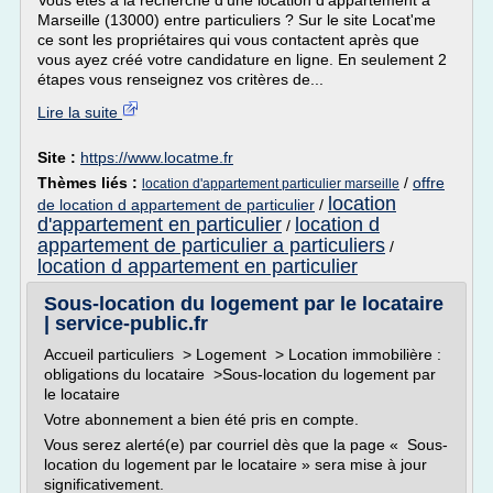
Vous êtes à la recherche d'une location d'appartement à
Marseille (13000) entre particuliers ? Sur le site Locat'me
ce sont les propriétaires qui vous contactent après que
vous ayez créé votre candidature en ligne. En seulement 2
étapes vous renseignez vos critères de...
Lire la suite
Site :
https://www.locatme.fr
Thèmes liés :
/
offre
location d'appartement particulier marseille
location
de location d appartement de particulier
/
d'appartement en particulier
location d
/
appartement de particulier a particuliers
/
location d appartement en particulier
Sous-location du logement par le locataire
| service-public.fr
Accueil particuliers > Logement > Location immobilière :
obligations du locataire >Sous-location du logement par
le locataire
Votre abonnement a bien été pris en compte.
Vous serez alerté(e) par courriel dès que la page « Sous-
location du logement par le locataire » sera mise à jour
significativement.