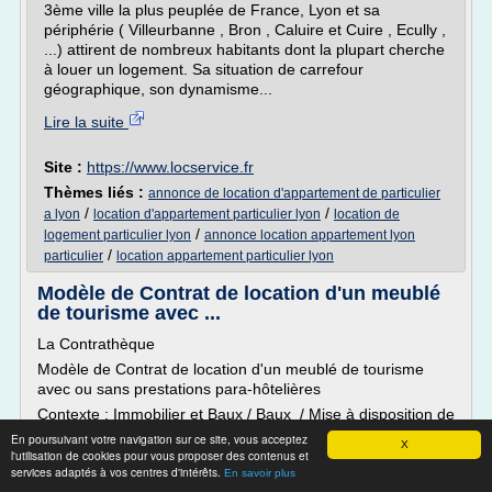
3ème ville la plus peuplée de France, Lyon et sa
périphérie ( Villeurbanne , Bron , Caluire et Cuire , Ecully ,
...) attirent de nombreux habitants dont la plupart cherche
à louer un logement. Sa situation de carrefour
géographique, son dynamisme...
Lire la suite
Site :
https://www.locservice.fr
Thèmes liés :
annonce de location d'appartement de particulier
/
/
a lyon
location d'appartement particulier lyon
location de
/
logement particulier lyon
annonce location appartement lyon
/
particulier
location appartement particulier lyon
Modèle de Contrat de location d'un meublé
de tourisme avec ...
La Contrathèque
Modèle de Contrat de location d'un meublé de tourisme
avec ou sans prestations para-hôtelières
Contexte : Immobilier et Baux / Baux / Mise à disposition de
locaux
En poursuivant votre navigation sur ce site, vous acceptez
X
l'utilisation de cookies pour vous proposer des contenus et
Voici un modèle de contrat de location saisonnière de
services adaptés à vos centres d'intérêts.
En savoir plus
logement meublé ou "contrat de location de vacances" à