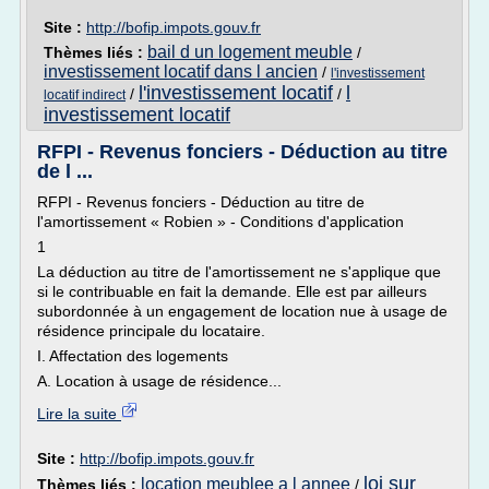
Site :
http://bofip.impots.gouv.fr
bail d un logement meuble
Thèmes liés :
/
investissement locatif dans l ancien
/
l'investissement
l'investissement locatif
l
/
/
locatif indirect
investissement locatif
RFPI - Revenus fonciers - Déduction au titre
de l ...
RFPI - Revenus fonciers - Déduction au titre de
l'amortissement « Robien » - Conditions d'application
1
La déduction au titre de l'amortissement ne s'applique que
si le contribuable en fait la demande. Elle est par ailleurs
subordonnée à un engagement de location nue à usage de
résidence principale du locataire.
I. Affectation des logements
A. Location à usage de résidence...
Lire la suite
Site :
http://bofip.impots.gouv.fr
loi sur
location meublee a l annee
Thèmes liés :
/