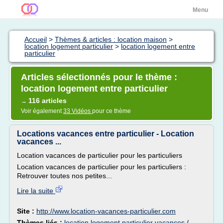
Menu
Accueil
>
Thèmes & articles : location maison
>
location logement particulier
>
location logement entre
particulier
Articles sélectionnés pour le thème :
location logement entre particulier
116 articles
→
Voir également
33 Vidéos
pour ce thème
Locations vacances entre particulier - Location
vacances ...
Location vacances de particulier pour les particuliers
Location vacances de particulier pour les particuliers :
Retrouver toutes nos petites...
Lire la suite
Site :
http://www.location-vacances-particulier.com
Thèmes liés :
location logement particulier vacances
/