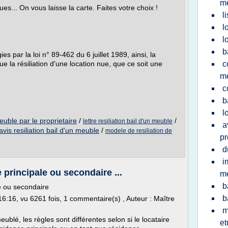
me
ues... On vous laisse la carte. Faites votre choix !
l
l
l
b
s par la loi n° 89-462 du 6 juillet 1989, ainsi, la
ue la résiliation d'une location nue, que ce soit une
c
m
c
b
l
meuble par le proprietaire
/
/
lettre resiliation bail d'un meuble
a
avis resiliation bail d'un meuble
/
modele de resiliation de
pr
d
i
principale ou secondaire ...
me
b
e ou secondaire
b
 16:16, vu 6261 fois, 1 commentaire(s) , Auteur : Maître
m
blé, les règles sont différentes selon si le locataire
et