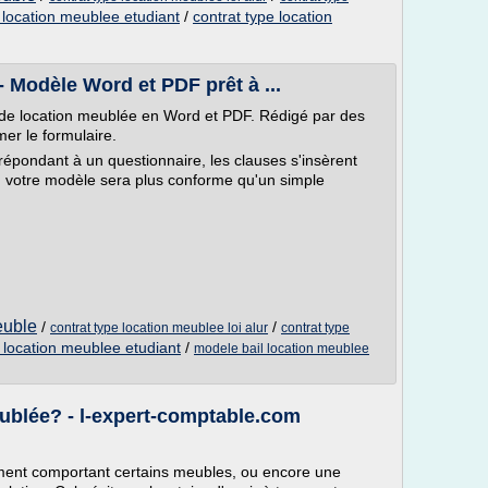
 location meublee etudiant
/
contrat type location
- Modèle Word et PDF prêt à ...
de location meublée en Word et PDF. Rédigé par des
imer le formulaire.
en répondant à un questionnaire, les clauses s'insèrent
, votre modèle sera plus conforme qu'un simple
euble
/
/
contrat type location meublee loi alur
contrat type
e location meublee etudiant
/
modele bail location meublee
blée? - l-expert-comptable.com
gement comportant certains meubles, ou encore une