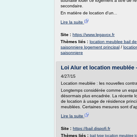
souhaite louer ce logement à titre de r
secondaire.
En matière de location d'un...
Lire la suite
Site :
https://www.legavox.fr
Thèmes liés :
location meublee bail de
saisonniere logement principal
/
locati
saisonniere
Loi Alur et location meublée - 
4/27/15
Location meublée : les nouvelles contra
Longtemps considérée comme un espace 
désormais plus encadrée. La récente loi
de location à usage de résidence princi
meublées. Certaines mesures sont d'app
Lire la suite
Site :
https://bail.dispofi.fr
Thèmes liés :
bail type location meublee lo