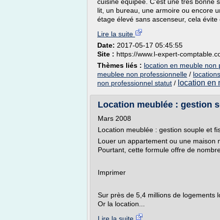
cuisine équipée. C'est une très bonne so
lit, un bureau, une armoire ou encore un
étage élevé sans ascenseur, cela évite
Lire la suite
Date:
2017-05-17 05:45:55
Site :
https://www.l-expert-comptable.
Thèmes liés :
location en meuble non p
meublee non professionnelle
/
location
location en
non professionnel statut
/
Location meublée : gestion so
Mars 2008
Location meublée : gestion souple et fis
Louer un appartement ou une maison me
Pourtant, cette formule offre de nombre
Imprimer
Sur près de 5,4 millions de logements
Or la location...
Lire la suite