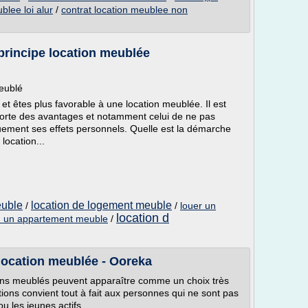
blee loi alur
/
contrat location meublee non
principe location meublée
meublé
et êtes plus favorable à une location meublée. Il est
orte des avantages et notamment celui de ne pas
uement ses effets personnels. Quelle est la démarche
location...
euble
location de logement meuble
/
/
louer un
location d
 d un appartement meuble
/
 location meublée - Ooreka
ons meublés peuvent apparaître comme un choix très
tions convient tout à fait aux personnes qui ne sont pas
u les jeunes actifs.