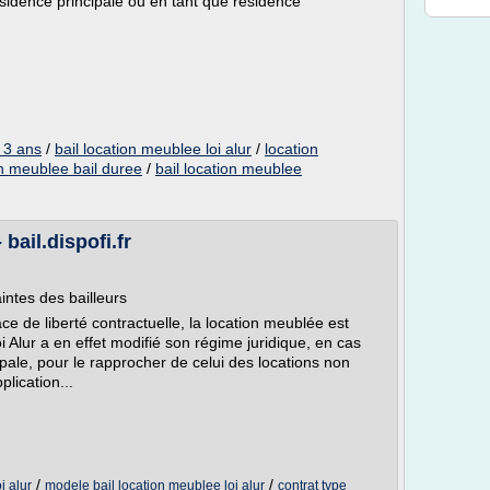
ésidence principale ou en tant que résidence
 3 ans
/
bail location meublee loi alur
/
location
on meublee bail duree
/
bail location meublee
bail.dispofi.fr
intes des bailleurs
de liberté contractuelle, la location meublée est
 Alur a en effet modifié son régime juridique, en cas
pale, pour le rapprocher de celui des locations non
lication...
/
/
i alur
modele bail location meublee loi alur
contrat type