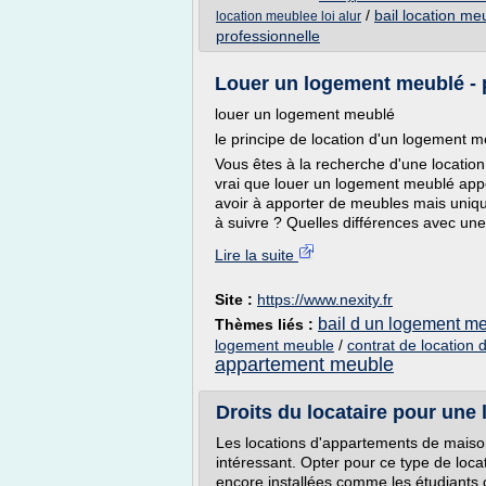
/
bail location meu
location meublee loi alur
professionnelle
Louer un logement meublé - 
louer un logement meublé
le principe de location d'un logement 
Vous êtes à la recherche d'une location 
vrai que louer un logement meublé app
avoir à apporter de meubles mais uniq
à suivre ? Quelles différences avec une 
Lire la suite
Site :
https://www.nexity.fr
bail d un logement m
Thèmes liés :
logement meuble
/
contrat de location
appartement meuble
Droits du locataire pour une
Les locations d'appartements de mais
intéressant. Opter pour ce type de loca
encore installées comme les étudiants o