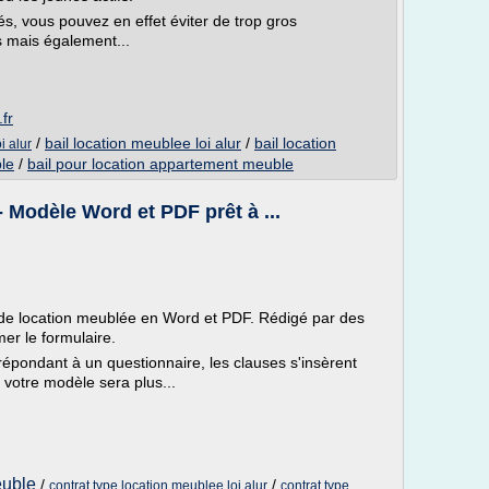
s, vous pouvez en effet éviter de trop gros
 mais également...
fr
/
bail location meublee loi alur
/
bail location
i alur
ble
/
bail pour location appartement meuble
 Modèle Word et PDF prêt à ...
de location meublée en Word et PDF. Rédigé par des
mer le formulaire.
n répondant à un questionnaire, les clauses s'insèrent
 votre modèle sera plus...
euble
/
/
contrat type location meublee loi alur
contrat type