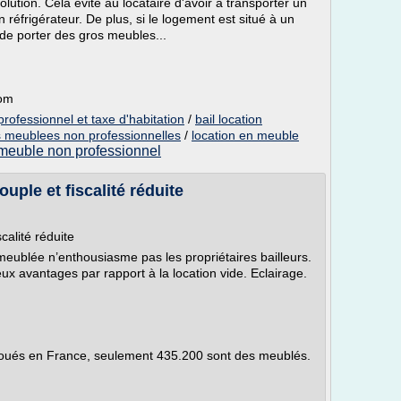
lution. Cela évite au locataire d'avoir à transporter un
 réfrigérateur. De plus, si le logement est situé à un
 de porter des gros meubles...
com
rofessionnel et taxe d'habitation
/
bail location
s meublees non professionnelles
/
location en meuble
 meuble non professionnel
uple et fiscalité réduite
calité réduite
ublée n’enthousiasme pas les propriétaires bailleurs.
ux avantages par rapport à la location vide. Eclairage.
 loués en France, seulement 435.200 sont des meublés.