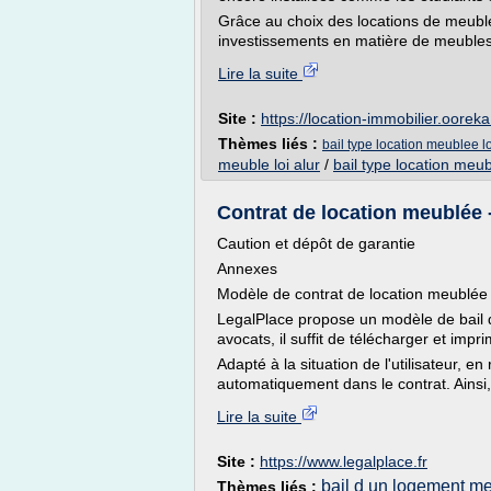
Grâce au choix des locations de meublé
investissements en matière de meubles
Lire la suite
Site :
https://location-immobilier.ooreka.
Thèmes liés :
bail type location meublee lo
meuble loi alur
/
bail type location meu
Contrat de location meublée -
Caution et dépôt de garantie
Annexes
Modèle de contrat de location meublée
LegalPlace propose un modèle de bail 
avocats, il suffit de télécharger et impri
Adapté à la situation de l'utilisateur, e
automatiquement dans le contrat. Ainsi,
Lire la suite
Site :
https://www.legalplace.fr
bail d un logement m
Thèmes liés :