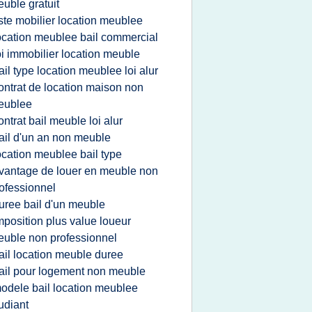
uble gratuit
iste mobilier location meublee
ocation meublee bail commercial
oi immobilier location meuble
ail type location meublee loi alur
ontrat de location maison non
eublee
ontrat bail meuble loi alur
ail d'un an non meuble
ocation meublee bail type
vantage de louer en meuble non
ofessionnel
uree bail d'un meuble
mposition plus value loueur
uble non professionnel
ail location meuble duree
ail pour logement non meuble
odele bail location meublee
udiant