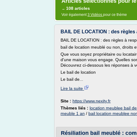
Articles sélectionnés pour le
108 articles
→
Voir également
3 Vidéos
pour ce thème
BAIL DE LOCATION : des règles à
BAIL DE LOCATION : des règles à resp
bail de location meublé ou non, droits et
Que vous soyez propriétaire ou locatair
d'une maison vous engage. Quelles sont
Découvrez ci-dessous les réponses à v
Le bail de location
Le bail de...
Lire la suite
Site :
https://www.nexity.fr
Thèmes liés :
location meublee bail de
meuble 1 an
/
bail location meublee no
Résiliation bail meublé : com