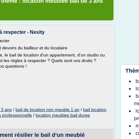
 thème : location meublee bail de 3 ans
 respecter - Nexity
ecter
 devoirs du bailleur et du locataire
e, le bail de location d'un appartement, d'un studio ou
 les règles à respecter ? Quels sont vos droits ?
os questions !
Thèm
b
l
b
m
 3 ans
/
bail de location non meuble 1 an
/
bail location
l
n professionnelle
/
location meublee bail duree
pr
m
c
ment résilier le bail d’un meublé