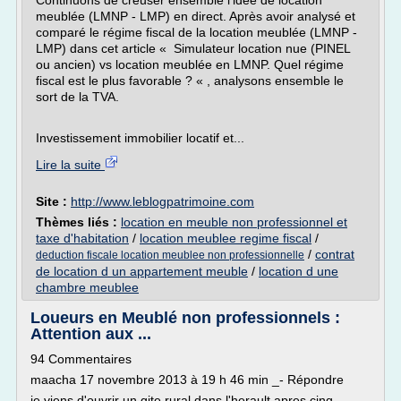
Continuons de creuser ensemble l'idée de location
meublée (LMNP - LMP) en direct. Après avoir analysé et
comparé le régime fiscal de la location meublée (LMNP -
LMP) dans cet article « Simulateur location nue (PINEL
ou ancien) vs location meublée en LMNP. Quel régime
fiscal est le plus favorable ? « , analysons ensemble le
sort de la TVA.
Investissement immobilier locatif et...
Lire la suite
Site :
http://www.leblogpatrimoine.com
Thèmes liés :
location en meuble non professionnel et
taxe d'habitation
/
location meublee regime fiscal
/
/
contrat
deduction fiscale location meublee non professionnelle
de location d un appartement meuble
/
location d une
chambre meublee
Loueurs en Meublé non professionnels :
Attention aux ...
94 Commentaires
maacha 17 novembre 2013 à 19 h 46 min _- Répondre
je viens d'ouvrir un gite rural dans l'herault apres cinq