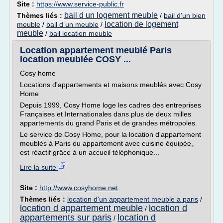
Site :
https://www.service-public.fr
bail d un logement meuble
Thèmes liés :
/
bail d'un bien
location de logement
meuble
/
bail d un meuble
/
meuble
/
bail location meuble
Location appartement meublé Paris
location meublée COSY ...
Cosy home
Locations d'appartements et maisons meublés avec Cosy
Home
Depuis 1999, Cosy Home loge les cadres des entreprises
Françaises et Internationales dans plus de deux milles
appartements du grand Paris et de grandes métropoles.
Le service de Cosy Home, pour la location d'appartement
meublés à Paris ou appartement avec cuisine équipée,
est réactif grâce à un accueil téléphonique...
Lire la suite
Site :
http://www.cosyhome.net
Thèmes liés :
location d'un appartement meuble a paris
/
location d appartement meuble
location d
/
appartements sur paris
location d
/