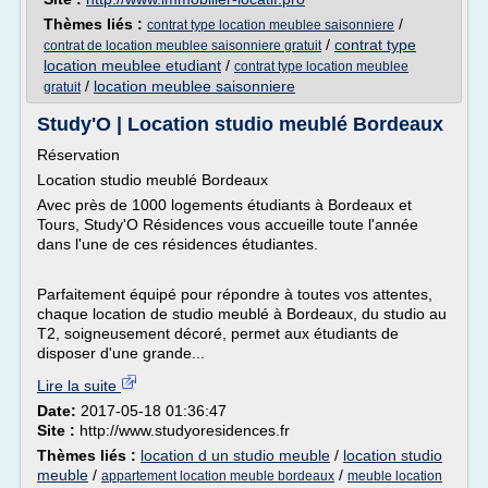
Thèmes liés :
/
contrat type location meublee saisonniere
/
contrat type
contrat de location meublee saisonniere gratuit
location meublee etudiant
/
contrat type location meublee
/
location meublee saisonniere
gratuit
Study'O | Location studio meublé Bordeaux
Réservation
Location studio meublé Bordeaux
Avec près de 1000 logements étudiants à Bordeaux et
Tours, Study'O Résidences vous accueille toute l'année
dans l'une de ces résidences étudiantes.
Parfaitement équipé pour répondre à toutes vos attentes,
chaque location de studio meublé à Bordeaux, du studio au
T2, soigneusement décoré, permet aux étudiants de
disposer d'une grande...
Lire la suite
Date:
2017-05-18 01:36:47
Site :
http://www.studyoresidences.fr
Thèmes liés :
location d un studio meuble
/
location studio
meuble
/
/
appartement location meuble bordeaux
meuble location