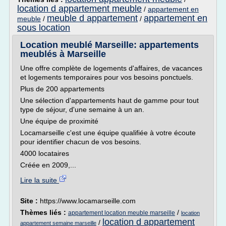
location d appartement meuble
/
appartement en
meuble d appartement
appartement en
meuble
/
/
sous location
Location meublé Marseille: appartements
meublés à Marseille
Une offre complète de logements d'affaires, de vacances
et logements temporaires pour vos besoins ponctuels.
Plus de 200 appartements
Une sélection d'appartements haut de gamme pour tout
type de séjour, d'une semaine à un an.
Une équipe de proximité
Locamarseille c'est une équipe qualifiée à votre écoute
pour identifier chacun de vos besoins.
4000 locataires
Créée en 2009,...
Lire la suite
Site :
https://www.locamarseille.com
Thèmes liés :
/
appartement location meuble marseille
location
location d appartement
/
appartement semaine marseille