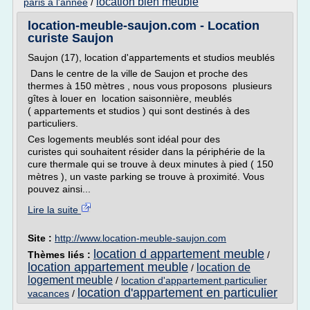
location bien meuble
paris a l'annee
/
location-meuble-saujon.com - Location
curiste Saujon
Saujon (17), location d'appartements et studios meublés
Dans le centre de la ville de Saujon et proche des
thermes à 150 mètres , nous vous proposons plusieurs
gîtes à louer en location saisonnière, meublés
( appartements et studios ) qui sont destinés à des
particuliers.
Ces logements meublés sont idéal pour des
curistes qui souhaitent résider dans la périphérie de la
cure thermale qui se trouve à deux minutes à pied ( 150
mètres ), un vaste parking se trouve à proximité. Vous
pouvez ainsi...
Lire la suite
Site :
http://www.location-meuble-saujon.com
location d appartement meuble
Thèmes liés :
/
location appartement meuble
location de
/
logement meuble
/
location d'appartement particulier
location d'appartement en particulier
vacances
/