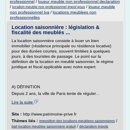
professionnel
/
loueur meuble non professionnel declaration
/
/
loueur meuble
location meuble non professionnel impot gouv
non professionnel tva
/
locations meublees non
professionnelles
Location saisonnière : législation &
fiscalité des meublés ...
La location saisonnière consiste à louer un bien
immobilier (résidence principale ou résidence locative)
pour des durées courtes, souvent limitées à quelques
jours, à des touristes de passage. Le point sur la
définition de la location en meublé saisonnier, le régime
juridique et fiscal applicable avec notre expert.
A) DÉFINITION
Depuis 2 ans, la ville de Paris tente de réguler...
Lire la suite
Site :
http://www.patrimoine-prive.fr
Thèmes liés :
/
imposition des locations meublees saisonnieres
/
bail location meublee saisonniere gratuit
declaration impots