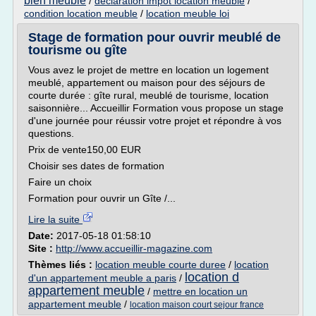
bien meuble
/
declaration impot location meuble
/
condition location meuble
/
location meuble loi
Stage de formation pour ouvrir meublé de
tourisme ou gîte
Vous avez le projet de mettre en location un logement
meublé, appartement ou maison pour des séjours de
courte durée : gîte rural, meublé de tourisme, location
saisonnière... Accueillir Formation vous propose un stage
d'une journée pour réussir votre projet et répondre à vos
questions.
Prix de vente150,00 EUR
Choisir ses dates de formation
Faire un choix
Formation pour ouvrir un Gîte /...
Lire la suite
Date:
2017-05-18 01:58:10
Site :
http://www.accueillir-magazine.com
Thèmes liés :
location meuble courte duree
/
location
location d
d'un appartement meuble a paris
/
appartement meuble
/
mettre en location un
appartement meuble
/
location maison court sejour france