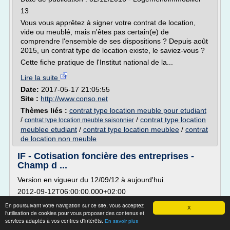
13
Vous vous apprêtez à signer votre contrat de location,
vide ou meublé, mais n'êtes pas certain(e) de
comprendre l'ensemble de ses dispositions ? Depuis août
2015, un contrat type de location existe, le saviez-vous ?
Cette fiche pratique de l'Institut national de la...
Lire la suite
Date:
2017-05-17 21:05:55
Site :
http://www.conso.net
Thèmes liés :
contrat type location meuble pour etudiant
/
/
contrat type location
contrat type location meuble saisonnier
meublee etudiant
/
contrat type location meublee
/
contrat
de location non meuble
IF - Cotisation foncière des entreprises -
Champ d ...
Version en vigueur du 12/09/12 à aujourd'hui.
2012-09-12T06:00:00.000+02:00
IF - Cotisation foncière des entreprises - Champ
En poursuivant votre navigation sur ce site, vous acceptez
X
d'application - Personnes et activités exonérées -
l'utilisation de cookies pour vous proposer des contenus et
services adaptés à vos centres d'intérêts.
Exonérations de plein droit permanentes - Locations
En savoir plus