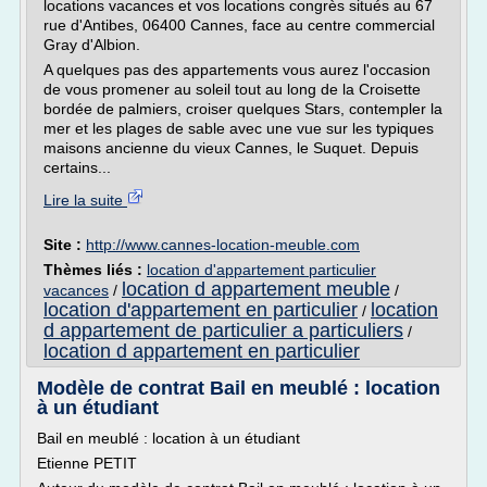
locations vacances et vos locations congrès situés au 67
rue d'Antibes, 06400 Cannes, face au centre commercial
Gray d'Albion.
A quelques pas des appartements vous aurez l'occasion
de vous promener au soleil tout au long de la Croisette
bordée de palmiers, croiser quelques Stars, contempler la
mer et les plages de sable avec une vue sur les typiques
maisons ancienne du vieux Cannes, le Suquet. Depuis
certains...
Lire la suite
Site :
http://www.cannes-location-meuble.com
Thèmes liés :
location d'appartement particulier
location d appartement meuble
vacances
/
/
location d'appartement en particulier
location
/
d appartement de particulier a particuliers
/
location d appartement en particulier
Modèle de contrat Bail en meublé : location
à un étudiant
Bail en meublé : location à un étudiant
Etienne PETIT